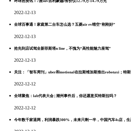
环球热资讯！7座suv吉利豪越l售价仅12.79万-14.79万元
2022-12-13
全球百事通！家庭第二台车怎么选？五菱air ev晴空“刚刚好”
2022-12-13
抢先到店试驾全新菲斯塔n line，不愧为“高性能魅力座驾”
2022-12-13
关注：​「智车周刊」uber和motional在拉斯维加斯推出robota
2022-12-12
全球聚焦：lab代表大会 | 潮州事件后，你还愿意买特斯拉吗？
2022-12-12
今年数千家退网，利润暴跌300%，未来只剩一半，中国汽车4s店，