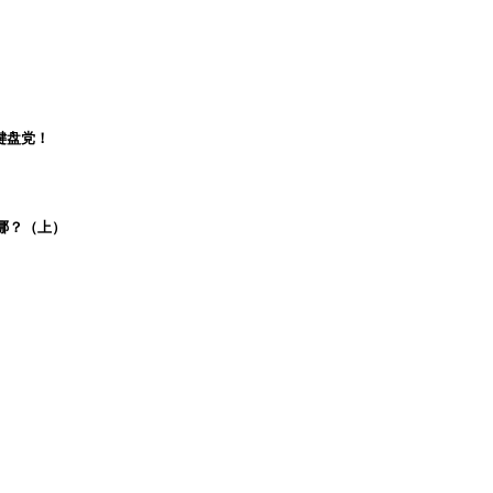
键盘党！
哪？（上）