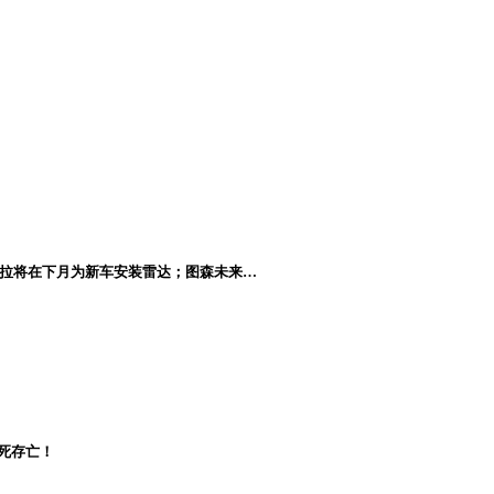
xi；特斯拉将在下月为新车安装雷达；图森未来…
生死存亡！