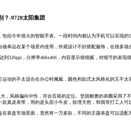
别？-9728太阳集团
，包括今年很火的智能手表。一段时间内都认为手机可以实现的
当做单品在某个场景内使用，外观设计不好搭配服饰，在很多场
到326ppi，分辨率466x466，内容显示很细腻，对细节的表现
打运动的不太适合在办公时佩戴，颜色和款式太风格化的又不太
化不算很大，风格偏向中性，符合百搭的定位。坚固耐磨的表圈采用
一款真皮表带，用的是头层小牛皮，纹理天然，和我等打工人可
盘在表盘市场里面，竟然有一万多款，不同的主题表盘可以适配