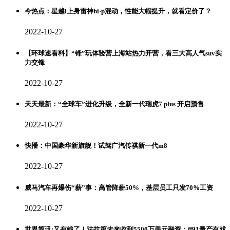
今热点：星越l上身雷神hi·p混动，性能大幅提升，就看定价了？
2022-10-27
【环球速看料】“锋”玩体验营上海站热力开营，看三大高人气suv实
力交锋
2022-10-27
天天最新：“全球车”进化升级，全新一代瑞虎7 plus 开启预售
2022-10-27
快播：中国豪华新旗舰！试驾广汽传祺新一代m8
2022-10-27
威马汽车再爆伤“薪”事：高管降薪50%，基层员工只发70%工资
2022-10-27
世界简讯:又有钱了！法拉第未来收到5500万美元融资：ff91量产有戏