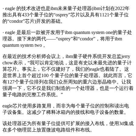
· eagle 的技术改进也是ibm未来量子处理器(ibm计划在2022年
推出具有433个量子位的“osprey”芯片以及具有1121个量子位
的“condor”芯片)开发的基础。
· eagle 是最后一款被开发用于ibm quantum system one的量子处
理器。接下来的两代——“osprey”和“condor”，将用于ibm
quantum system two 。
在最近的技术分析师会议上，ibm量子硬件系统开发总监jerry
chow表示，“我可以肯定地说，这是有史以来最先进的量子计
算芯片。事实上，它不仅建好了，我们的eagle也着陆了。这
是世界上首个超过100 个量子位的量子处理器。就此而言，它
有127个量子位排列在我们众所周知的重六边形晶格中。让我
强调一下，它不仅是我们制造的一个处理器，也是一个运行着
量子电路的完整工作系统。”
eagle芯片使用多路复用，而非为每个量子位的控制和读出电
子设备集。这减少了稀释冰箱内的接线和电子设备的数量。
该处理器还为所有量子位提供可扩展的接入布线，使用3d集成
在多个物理层上放置微波电路组件和布线。