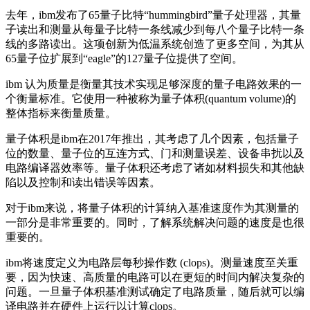
去年，ibm发布了65量子比特“hummingbird”量子处理器，其量
子读出和测量从每量子比特一条线减少到每八个量子比特一条
线的多路读出。这项创新为低温系统创造了更多空间，为其从
65量子位扩展到“eagle”的127量子位提供了空间。
ibm 认为质量是衡量其技术实现足够深度的量子电路效果的一
个衡量标准。它使用一种被称为量子体积(quantum volume)的
整体指标来衡量质量。
量子体积是ibm在2017年推出，其考虑了几个因素，包括量子
位的数量、量子位的互连方式、门和测量误差、设备串扰以及
电路编译器效率等。量子体积还考虑了诸如材料损失和其他缺
陷以及控制和读出错误等因素。
对于ibm来说，将量子体积的计算纳入基准速度作为其测量的
一部分是非常重要的。同时，了解系统解决问题的速度是也很
重要的。
ibm将速度定义为电路层每秒操作数 (clops)。测量速度至关重
要，因为快速、高质量的电路可以在更短的时间内解决复杂的
问题。一旦量子体积基准测试确定了电路质量，随后就可以编
译电路并在硬件上运行以计算clops。