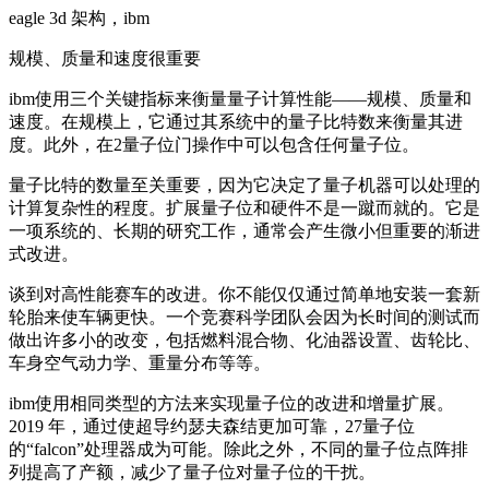
eagle 3d 架构，ibm
规模、质量和速度很重要
ibm使用三个关键指标来衡量量子计算性能——规模、质量和
速度。在规模上，它通过其系统中的量子比特数来衡量其进
度。此外，在2量子位门操作中可以包含任何量子位。
量子比特的数量至关重要，因为它决定了量子机器可以处理的
计算复杂性的程度。扩展量子位和硬件不是一蹴而就的。它是
一项系统的、长期的研究工作，通常会产生微小但重要的渐进
式改进。
谈到对高性能赛车的改进。你不能仅仅通过简单地安装一套新
轮胎来使车辆更快。一个竞赛科学团队会因为长时间的测试而
做出许多小的改变，包括燃料混合物、化油器设置、齿轮比、
车身空气动力学、重量分布等等。
ibm使用相同类型的方法来实现量子位的改进和增量扩展。
2019 年，通过使超导约瑟夫森结更加可靠，27量子位
的“falcon”处理器成为可能。除此之外，不同的量子位点阵排
列提高了产额，减少了量子位对量子位的干扰。