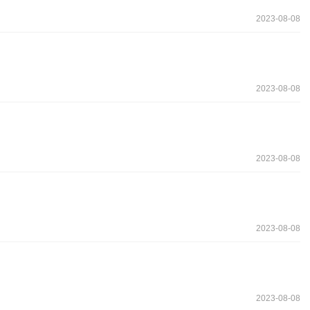
2023-08-08
2023-08-08
2023-08-08
2023-08-08
2023-08-08