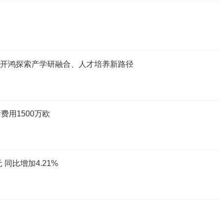
际携深开鸿探索产学研融合、人才培养新路径
用1500万欧
 同比增加4.21%