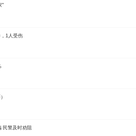
”
，1人受伤
%
币）
骗 民警及时劝阻