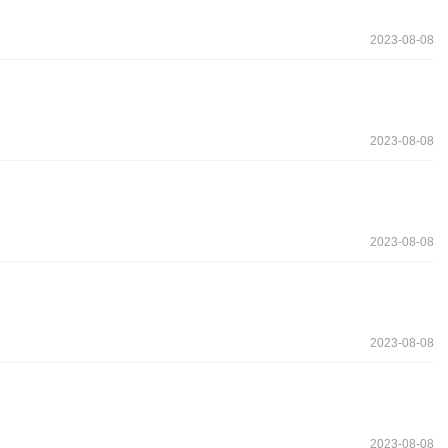
2023-08-08
2023-08-08
2023-08-08
2023-08-08
2023-08-08