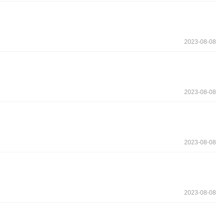
2023-08-08
2023-08-08
2023-08-08
2023-08-08