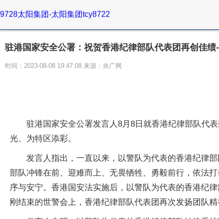
9728太阳集团-太阳集团tcy8722
驻港国家安全公署：祝贺香港纪律部队代表团再创佳绩-9
时间：2023-08-08 19:47:08 来源：央广网
驻港国家安全公署发言人8月8日就香港纪律部队代
光、为特区添彩。
发言人指出，一直以来，以警队为代表的香港纪律部
部队冲锋在前、迎难而上、无畏牺牲、勇毅前行，依法打
序与安宁。香港国安法实施后，以警队为代表的香港纪律
刚结束的世警会上，香港纪律部队代表团再次发扬团队精