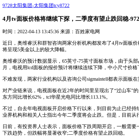
9728太阳集团-太阳集团tcy8722
4月tv面板价格将继续下探，二季度有望止跌回稳-97
时间：2022-04-13 13:45:36 来源：百姓家电网
近日，奥维睿沃和群智咨询两家分析机构都发布了4月tv面板价
将呈现5美金以上的较大降幅。
奥维睿沃的预计数据显示，65英寸-75英寸面板市场，由于头部品牌
月，电视用lcd面板的报价预计将继续连续下降，中小尺寸价
不难发现，两家行业机构以及咨询公司sigmaintell都表示面
对产业链来说，电视面板在近2年的时间里呈现出了“过山车”
东方同比增长62%，tcl华星光电同比增长113.1%。
不过，自去年电视面板开启价格下行以来，到目前为止已经持
业界机构和相关人士指出今年二季度将会止跌。但是，目前从
日前，有投资界人士表示，面板价格下跌周期开启，一般需要一年
下跌趋势，但跌幅将显著收窄;二季度价格有望止跌回稳。