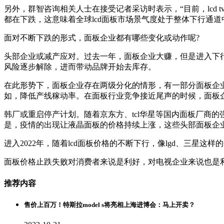
另外，群智咨询相关人士在接受记者采访时表示，“目前，lcd 
都在下跌，这意味着全球lcd面板市场景气度处于整体下行通道
面对不断下跌的形式，面板企业都有哪些变化或动作呢?
头部企业或减产应对。过去一年，面板企业大赚，但是进入下
风险逐步解除，进而带动品牌开始去库存。
在此形势下，面板企业存在两级分化的情形，有一部分面板企
如，降低产线稼动率。在面板行业竞争接近尾声的时候，面板
韩厂或重启停产计划。随着京东方、tcl华星等国内面板厂商的强势崛
是，疫情的出现让液晶面板的价格持续上涨，这些头部面板企业
进入2022年，随着lcd面板价格的不断下行，像lgd、三星
面板价格止跌失败对消费者来说是利好，对电视企业来说也是
推荐内容
售价上百万！特斯拉model s将亮相上海进博会：马上开卖？