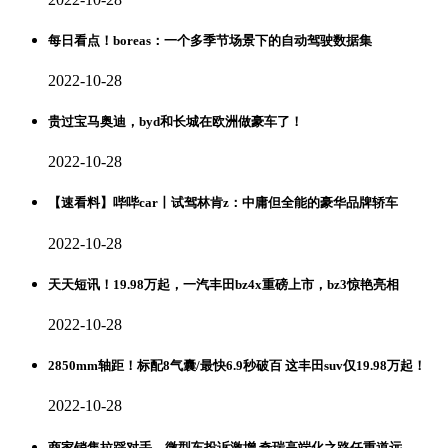
每日看点！boreas：一个多季节场景下的自动驾驶数据集
2022-10-28
贵过宝马奥迪，byd和长城在欧洲做豪车了！
2022-10-28
【速看料】哔哔car丨试驾林肯z：中庸但全能的豪华品牌轿车
2022-10-28
天天短讯！19.98万起，一汽丰田bz4x重磅上市，bz3惊艳亮相
2022-10-28
2850mm轴距！标配8气囊/最快6.9秒破百 这丰田suv仅19.98万起！
2022-10-28
商家销售拉踩对手、微型车投诉激增 奇瑞高端化之路任重道远