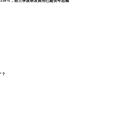
长350%，前三季度研发费用已超去年总额
”？