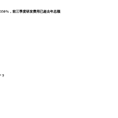
长350%，前三季度研发费用已超去年总额
”？