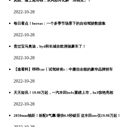
岚图、猛士急用钱，东风如何化解「用钱荒」？
2022-10-28
每日看点！boreas：一个多季节场景下的自动驾驶数据集
2022-10-28
贵过宝马奥迪，byd和长城在欧洲做豪车了！
2022-10-28
【速看料】哔哔car丨试驾林肯z：中庸但全能的豪华品牌轿车
2022-10-28
天天短讯！19.98万起，一汽丰田bz4x重磅上市，bz3惊艳亮相
2022-10-28
2850mm轴距！标配8气囊/最快6.9秒破百 这丰田suv仅19.98万起！
2022-10-28