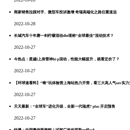
商家销售拉踩对手、微型车投诉激增 奇瑞高端化之路任重道远
2022-10-28
长城汽车十年磨一剑柠檬混动dht堪称“全球最佳”混动技术？
2022-10-27
今热点：星越l上身雷神hi·p混动，性能大幅提升，就看定价了？
2022-10-27
【环球速看料】“锋”玩体验营上海站热力开营，看三大高人气suv实力
2022-10-27
天天最新：“全球车”进化升级，全新一代瑞虎7 plus 开启预售
2022-10-27
快播：中国豪华新旗舰！试驾广汽传祺新一代m8