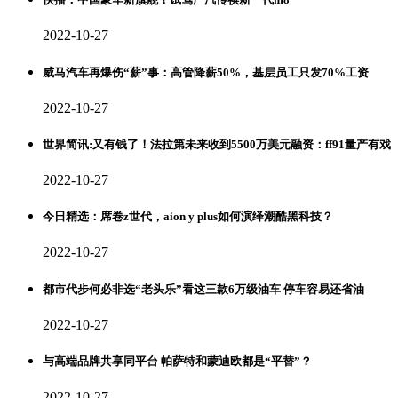
2022-10-27
威马汽车再爆伤“薪”事：高管降薪50%，基层员工只发70%工资
2022-10-27
世界简讯:又有钱了！法拉第未来收到5500万美元融资：ff91量产有戏
2022-10-27
今日精选：席卷z世代，aion y plus如何演绎潮酷黑科技？
2022-10-27
都市代步何必非选“老头乐”看这三款6万级油车 停车容易还省油
2022-10-27
与高端品牌共享同平台 帕萨特和蒙迪欧都是“平替”？
2022-10-27