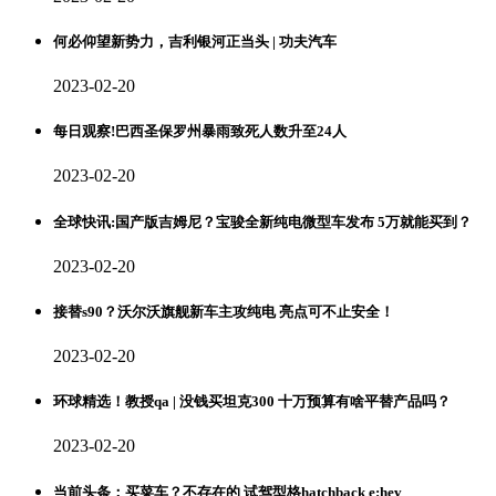
何必仰望新势力，吉利银河正当头 | 功夫汽车
2023-02-20
每日观察!巴西圣保罗州暴雨致死人数升至24人
2023-02-20
全球快讯:国产版吉姆尼？宝骏全新纯电微型车发布 5万就能买到？
2023-02-20
接替s90？沃尔沃旗舰新车主攻纯电 亮点可不止安全！
2023-02-20
环球精选！教授qa | 没钱买坦克300 十万预算有啥平替产品吗？
2023-02-20
当前头条：买菜车？不存在的 试驾型格hatchback e:hev