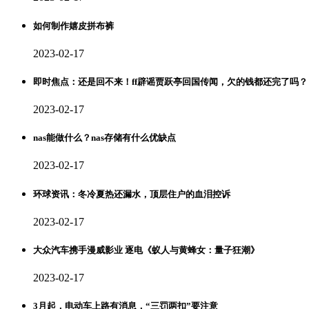
如何制作嬉皮拼布裤
2023-02-17
即时焦点：还是回不来！ff辟谣贾跃亭回国传闻，欠的钱都还完了吗？
2023-02-17
nas能做什么？nas存储有什么优缺点
2023-02-17
环球资讯：冬冷夏热还漏水，顶层住户的血泪控诉
2023-02-17
大众汽车携手漫威影业 逐电《蚁人与黄蜂女：量子狂潮》
2023-02-17
3月起，电动车上路有消息，“三罚两扣”要注意