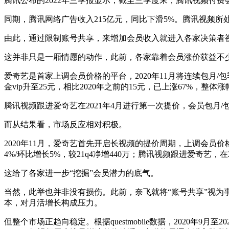
腾讯公布的2022年三季报显示，截至三季度末，腾讯视频付费会员
同期，腾讯网络广告收入215亿元，同比下滑5%。腾讯视频所
由此，通过限制账号共享，来增加会员收入就进入各家决策者
这并非只是一厢情愿的动作，此前，各家靠着会员涨价获益不
爱奇艺是首家上调会员价格的平台，2020年11月将连续包月/包季/
金vip升至25元，相比2020年之前的15元，已上涨67%，整体涨
腾讯视频跟进爱奇艺在2021年4月进行第一次提价，会员包月/包季/
而从结果看，市场反应相对积极。
2020年11月，爱奇艺首先开启长视频的提价周期，上调会员价格，
4%/环比增长5%，较21q4净增440万；腾讯视频跟进爱奇艺
这给了各家进一步“挖掘”会员潜力的底气。
当然，此举也并非没有损伤。此前，奈飞就将“账号共享”视为
本，对月活增长构成压力。
但整个市场正趋向稳定。根据questmobile数据，2020年9月至