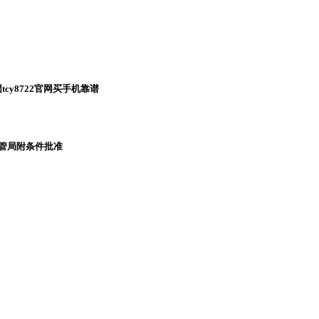
cy8722官网买手机靠谱
监管局附条件批准