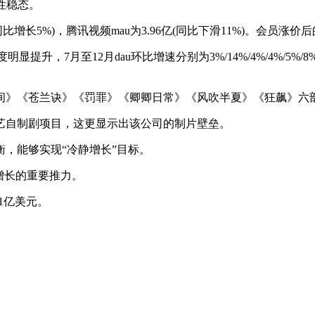
性稳态。
.07亿(同比增长5%)，腾讯视频mau为3.96亿(同比下滑11%)。会
显提升，7月至12月dau环比增速分别为3%/14%/4%/4%/5%
世间》《苍兰诀》《罚罪》《卿卿日常》《风吹半夏》《狂飙》六
艺自制剧项目，这更显示出该公司的制片壁垒。
，能够实现“冷静增长”目标。
增长的重要推力。
71亿美元。