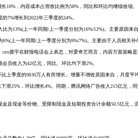
增长10%，内容成本占营收比例为58%，同比和环比均继续收缩。
7%增长到2022年三季度的24%。
入比为13%(上一年同期/上一季度分别为16%/12%)。主要原
为6%(上一年同期/上一季度分别为9%/7%)。主要由于人员相关
ceo龚宇在财报电话会上表态，对爱奇艺而言，内容方面策略
会员收入为42亿元，同比、环比均下滑2%。
环比上季度的9830万人有所增长。增量不增收原因来自，月度平均单会
比下滑25%，环比增长4%。同期，腾讯网络广告收入215亿元，
及现金等价物、受限制现金及短期投资合计余额50.5亿元，流