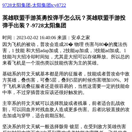
9728太阳集团-太阳集团tcy8722
英雄联盟手游英勇投弹手怎么玩？英雄联盟手游投
弹手出装？-9728太阳集团
时间：2023-02-02 16:40:06 来源：安卓之家
因为飞机的被动，普攻会造成20� 物理 伤害与80�的魔法伤
害，1 技能 和大招adap加成，2技能ap加成，3技能ad加成。1
技能与大招冷却时间短，尤其是大招可以存储释放。所以总的
来看飞机是一个混伤类以技能伤害为主的英雄。
基础系的符文天赋基本都是用的征服者，技能或者普攻命中敌
方英雄，叠伤害，可叠5层，叠到5层的时候伤害增加10%。对
于飞机来说叠征服者还是很容易的，当然这需要一定的技能命
中率，不过穿插普攻应该还很好触发的。
主宰系的符文天赋可以选择凯旋或者残暴，前者适合乱战收
割，可以回血并对残血敌人造成更多伤害。后者比较直接的攻
击加成与穿甲，适合前期压制。
坚决系的符文天赋一般选择骸骨 镀层，在受到敌方英雄伤害