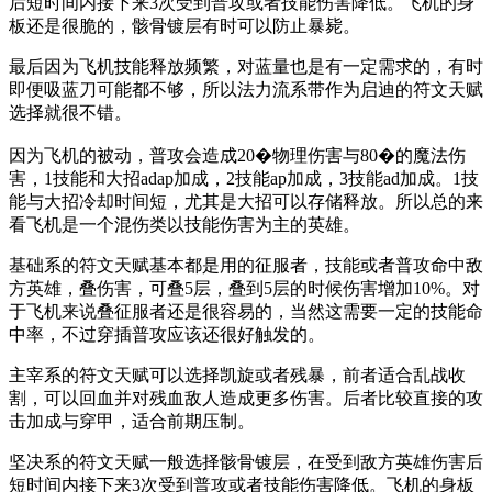
后短时间内接下来3次受到普攻或者技能伤害降低。飞机的身
板还是很脆的，骸骨镀层有时可以防止暴毙。
最后因为飞机技能释放频繁，对蓝量也是有一定需求的，有时
即便吸蓝刀可能都不够，所以法力流系带作为启迪的符文天赋
选择就很不错。
因为飞机的被动，普攻会造成20�物理伤害与80�的魔法伤
害，1技能和大招adap加成，2技能ap加成，3技能ad加成。1技
能与大招冷却时间短，尤其是大招可以存储释放。所以总的来
看飞机是一个混伤类以技能伤害为主的英雄。
基础系的符文天赋基本都是用的征服者，技能或者普攻命中敌
方英雄，叠伤害，可叠5层，叠到5层的时候伤害增加10%。对
于飞机来说叠征服者还是很容易的，当然这需要一定的技能命
中率，不过穿插普攻应该还很好触发的。
主宰系的符文天赋可以选择凯旋或者残暴，前者适合乱战收
割，可以回血并对残血敌人造成更多伤害。后者比较直接的攻
击加成与穿甲，适合前期压制。
坚决系的符文天赋一般选择骸骨镀层，在受到敌方英雄伤害后
短时间内接下来3次受到普攻或者技能伤害降低。飞机的身板