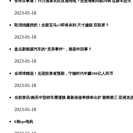
全球百事通！10万预算买比亚迪纯电？还是海豹同款内饰 这新车必火
2023-01-18
取消鸡腿挡把！全新宝马x3即将杀到 尺寸越级 双联屏？
2023-01-18
盘点新能源汽车的“灵异事件”，都是咋回事？
2023-01-18
全球球精选！兑现投资者预期，宁德时代年赚300亿人民币
2023-01-18
当前资讯!购买中型轿车需谨慎 最新保值率榜单出炉 雅阁第三 亚洲龙
2023-01-18
6相eps电机