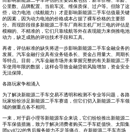
而影响新能源二手车评估的主要因素包括：新车价格、车龄、
公里数、品牌配置、当前车况、维保质保、过户等。但除了这
些，动力电池（续航能力）才是影响新能源二手车估值最关键
的因素，因为动力电池的价格成本占据了裸车价格的主要部
分。而现阶段很多新能源二手车厂商和主机厂对三电的评估是
模糊的、不精准的，它们只靠续航等外在表现能力来倒推电池
动力，缺乏成熟的评估技术手段和工具。
再者，评估标准的缺失将进一步影响新能源二手车金融业务的
发展。汽车金融行业具有业务链条长、资金占用量大、周期长
等特点。目前，汽车金融市场并未掌握完整的有关新能源二手
车使用年限的数据，这样会导致金融贷前风险增加，资金安全
无法保障。
各路玩家争相涌入
为了解决新能源二手车交易不透明和检测不专业等问题，各路
玩家纷纷涉足新能源二手车赛道，但它们切入新能源二手车领
域的侧重点各不相同。
一来，对于蔚小理等新能源车企来说，它们纷纷推出新能源二
手车保值措施，致力于解决消费者购买二手车贬值快、太阳集
团tcy8722的售后服务能力不足等痛点。在新能源二手车市场