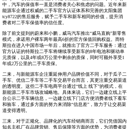
中，汽车的保值率一直是消费者关心和焦虑的问题。近年来新
能源车企通过权威的二手车官方认证体系和完善的太阳集团
tcy8722的售后服务，赋予二手车和新车相同的价值，提升消
费者对二手车保值率的信任度。
除了前文提到的蔚来和小鹏，威马汽车推出“威马直购”新零售
模式，承诺用户裸车两年最高6折的官方保值回购权益。而特
斯拉在进入中国市场一年后，就推出了官方二手车服务：通过
官方认证的特斯拉二手车将继续享受新车的8年电池和驱动单
元质保，以及4年或8万公里中剩余的质保，同时可额外享受1
年或2万公里的二手车质保。
二来，与新能源车企注重延伸用户品牌价值不同，对于瓜子二
手车、优信二手车等二手车交易平台而言，其更注重交易渠道
的透明度。这些二手车电商平台通过“线上 线下”的模式，在
新能源二手车市场攻城略地。具体来说，它们一边建立线上平
台公示二手车辆信息，一边建立线下门店方便消费者线下看车
和验车，通过多方面的努力来消除“信息差”，致力于让交易渠
道变得透明。
三来，对于正规化、品牌化的汽车经销商而言，它们凭借国内
知名主机厂在品牌营销、售后保障等方面的优势，为消费者提