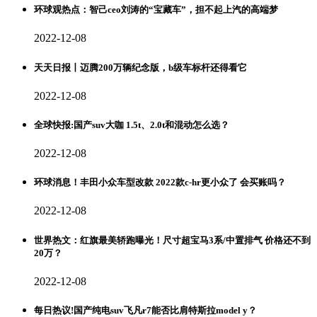
环球观热点：智己ceo刘涛的“宝藏车”，担不起上汽的高端梦
2022-12-08
天天日报丨迈腾200万辆纪念版，b级车标杆还得看它
2022-12-08
全球快报:国产suv大咖 1.5t、2.0t和混动怎么选？
2022-12-08
环球消息！丰田小众车型改款 2022款c-hr更小众了 会买账吗？
2022-12-08
世界热文：红旗最美轿跑曝光！尺寸超宝马3系/中置排气 价格还不到
20万？
2022-12-08
每日热议!国产纯电suv飞凡r7能否比肩特斯拉model y？