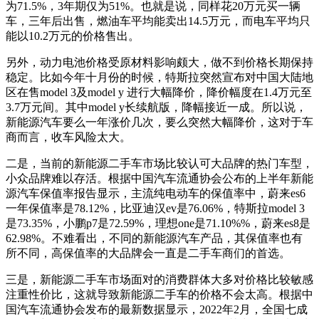
为71.5%，3年期仅为51%。也就是说，同样花20万元买一辆
车，三年后出售，燃油车平均能卖出14.5万元，而电车平均只
能以10.2万元的价格售出。
另外，动力电池价格受原材料影响颇大，做不到价格长期保持
稳定。比如今年十月份的时候，特斯拉突然宣布对中国大陆地
区在售model 3及model y 进行大幅降价，降价幅度在1.4万元至
3.7万元间。其中model y长续航版，降幅接近一成。所以说，
新能源汽车要么一年涨价几次，要么突然大幅降价，这对于车
商而言，收车风险太大。
二是，当前的新能源二手车市场比较认可大品牌的热门车型，
小众品牌难以存活。根据中国汽车流通协会公布的上半年新能
源汽车保值率报告显示，主流纯电动车的保值率中，蔚来es6
一年保值率是78.12%，比亚迪汉ev是76.06%，特斯拉model 3
是73.35%，小鹏p7是72.59%，理想one是71.10%%，蔚来es8是
62.98%。不难看出，不同的新能源汽车产品，其保值率也有
所不同，高保值率的大品牌会一直是二手车商们的首选。
三是，新能源二手车市场面对的消费群体大多对价格比较敏感
注重性价比，这就导致新能源二手车的价格不会太高。根据中
国汽车流通协会发布的最新数据显示，2022年2月，全国七成