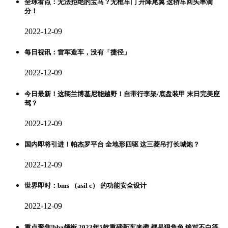
全球看点：无法拒绝的宝马？无框车门 升降尾翼 这轿车回头率满
分！
2022-12-09
每日视讯：雷军造车，没有「捷径」
2022-12-09
今日最新！这辆兰博基尼能越野！自带行李架/底盘装甲 末日完美座
驾？
2022-12-09
国内即将引进！帕杰罗平台 全地形四驱 这三菱吊打长城炮？
2022-12-09
世界即时：bms （asil c） 的功能安全设计
2022-12-09
重点聚焦!bba领衔 2023年5款重磅新车来袭 都是狠角色 绝对不白等