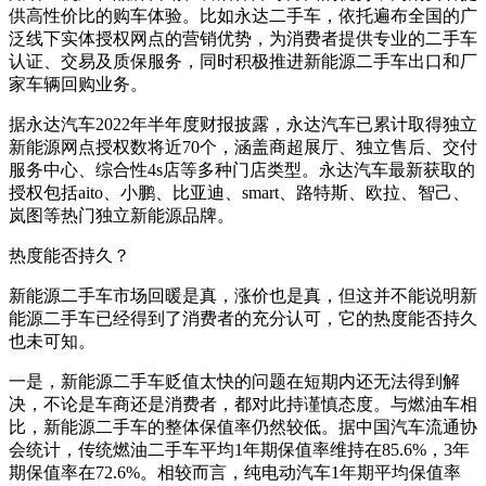
供高性价比的购车体验。比如永达二手车，依托遍布全国的广
泛线下实体授权网点的营销优势，为消费者提供专业的二手车
认证、交易及质保服务，同时积极推进新能源二手车出口和厂
家车辆回购业务。
据永达汽车2022年半年度财报披露，永达汽车已累计取得独立
新能源网点授权数将近70个，涵盖商超展厅、独立售后、交付
服务中心、综合性4s店等多种门店类型。永达汽车最新获取的
授权包括aito、小鹏、比亚迪、smart、路特斯、欧拉、智己、
岚图等热门独立新能源品牌。
热度能否持久？
新能源二手车市场回暖是真，涨价也是真，但这并不能说明新
能源二手车已经得到了消费者的充分认可，它的热度能否持久
也未可知。
一是，新能源二手车贬值太快的问题在短期内还无法得到解
决，不论是车商还是消费者，都对此持谨慎态度。与燃油车相
比，新能源二手车的整体保值率仍然较低。据中国汽车流通协
会统计，传统燃油二手车平均1年期保值率维持在85.6%，3年
期保值率在72.6%。相较而言，纯电动汽车1年期平均保值率