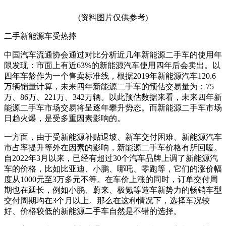
(资料图片仅供参考)
二手新能源车受热捧
中国汽车流通协会通过对比分析近几年新能源二手车的使用年
限发现：市面上有近63%的新能源汽车使用四年后会卖出。以
四年车龄作为一个售卖标准线，根据2019年新能源汽车120.6
万辆销量计算，未来四年新能源二手车的预估交易量为：75
万、86万、221万、342万辆。以此预估数据来看，未来四年新
能源二手车市场交易将呈逐年攀升势态。而新能源二手车市场
日趋火爆，是受多重因素影响的。
一方面，由于受新能源补贴退坡、新车交付困难、新能源汽车
市占率提升等外在因素的影响，新能源二手车价格有所回暖。
自2022年3月以来，已经有超过30个汽车品牌上调了新能源汽
车的价格，比如比亚迪、小鹏、哪吒、零跑等，它们的涨价幅
度从1000元至3万多元不等。在车价上涨的同时，订单交付周
期也在延长，例如小鹏、蔚来、极氪等造车新势力的畅销车型
交付周期均在3个月以上。那么在这种情况下，选择车况较
好、价格较低的新能源二手车自然是不错的选择。