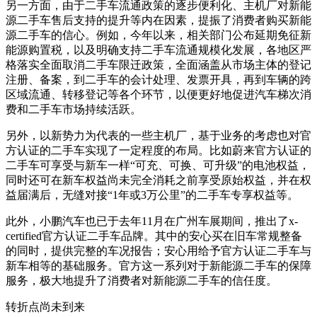
另一方面，由于二手车流通政策的逐步便利化、主机厂对新能
源二手车售后支持的提升等内在因素，提振了消费者购买新能
源二手车的信心。例如，今年以来，相关部门公布延期免征新
能源购置税，以及明确支持二手车流通规模化发展，各地区严
格落实全面取消二手车限迁政策，全面涵盖从市场主体的登记
注册、备案，到二手车的会计处理、发票开具，再到车辆的跨
区域流通、转移登记等各个环节，以便更好地促进汽车梯次消
费和二手车市场持续活跃。
另外，以新势力为代表的一些主机厂，基于业务的考虑也对官
方认证的二手车实现了一定程度的布局。比如蔚来官方认证的
二手车可享受与新车一样“可充、可换、可升级”的电池权益，
同时还可在新车权益尚未完全消耗之前享受原始权益，并在权
益届满后，无缝对接“1年或3万公里”的二手车专享权益等。
此外，小鹏汽车也已于去年11月在广州车展期间，推出了x-
certified官方认证二手车品牌。其中的安心买在旧车常规整备
的同时，提供完整的车况报告；安心用给予官方认证二手车与
新车相等的基础服务。官方这一系列对于新能源二手车的保障
服务，极大地提升了消费者对新能源二手车的信任度。
转折点尚未到来