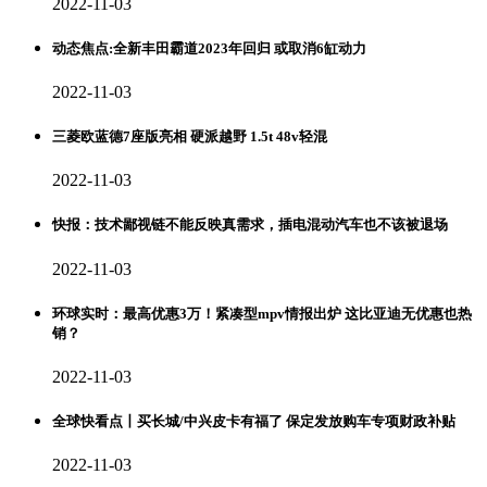
2022-11-03
动态焦点:全新丰田霸道2023年回归 或取消6缸动力
2022-11-03
三菱欧蓝德7座版亮相 硬派越野 1.5t 48v轻混
2022-11-03
快报：技术鄙视链不能反映真需求，插电混动汽车也不该被退场
2022-11-03
环球实时：最高优惠3万！紧凑型mpv情报出炉 这比亚迪无优惠也热
销？
2022-11-03
全球快看点丨买长城/中兴皮卡有福了 保定发放购车专项财政补贴
2022-11-03