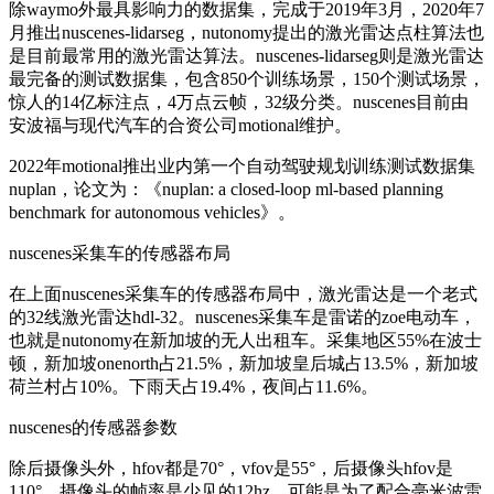
除waymo外最具影响力的数据集，完成于2019年3月，2020年7
月推出nuscenes-lidarseg，nutonomy提出的激光雷达点柱算法也
是目前最常用的激光雷达算法。nuscenes-lidarseg则是激光雷达
最完备的测试数据集，包含850个训练场景，150个测试场景，
惊人的14亿标注点，4万点云帧，32级分类。nuscenes目前由
安波福与现代汽车的合资公司motional维护。
2022年motional推出业内第一个自动驾驶规划训练测试数据集
nuplan，论文为：《nuplan: a closed-loop ml-based planning
benchmark for autonomous vehicles》。
nuscenes采集车的传感器布局
在上面nuscenes采集车的传感器布局中，激光雷达是一个老式
的32线激光雷达hdl-32。nuscenes采集车是雷诺的zoe电动车，
也就是nutonomy在新加坡的无人出租车。采集地区55%在波士
顿，新加坡onenorth占21.5%，新加坡皇后城占13.5%，新加坡
荷兰村占10%。下雨天占19.4%，夜间占11.6%。
nuscenes的传感器参数
除后摄像头外，hfov都是70°，vfov是55°，后摄像头hfov是
110°，摄像头的帧率是少见的12hz，可能是为了配合毫米波雷