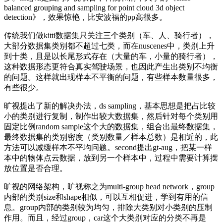
balanced grouping and sampling for point cloud 3d object
detection》，效果惊艳，比安波福的pp高很多。
传统我们做kitti数据集只关注三个类别（车、人、骑行者），
大部分数据集类别都不超过七类，而在nuscenes中，类别上升
到十类，且是以长尾形式存在（大量的车，小量的骑行者），
这种数据形态更符合真实驾驶场景，也因此产生出类别不均衡
的问题。这样就出现样本不平衡的问题，有些样本数量很多，
有些很少。
旷视提出了新的解决办法，ds sampling，基本思想是把占比较
小的类别进行复制，制作出较大数据集，然后针对每个类别用
固定比例random sample这个大的数据集，组合出最终数据集，
最终数据集的类别密度（类别数量／样本总数）是相近的，此
方法可以减缓样本不平均问题。second提出gt-aug，把某一样
本中的物体点云数据，放到另一个样本中，过程中需要计算摆
放位置是否合理。
旷视的网络架构，旷视称之为multi-group head network，group
内部的类别size和shape相似，可以互相促进，学到有用的信
息。group内部的类别较为均匀，排除大类别对小类别的压制
作用。而且，经过group，car这个大类别对应的分类不再是