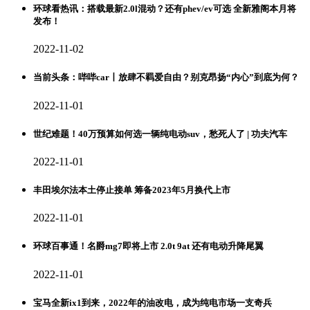
环球看热讯：搭载最新2.0l混动？还有phev/ev可选 全新雅阁本月将
发布！
2022-11-02
当前头条：哔哔car丨放肆不羁爱自由？别克昂扬“内心”到底为何？
2022-11-01
世纪难题！40万预算如何选一辆纯电动suv，愁死人了 | 功夫汽车
2022-11-01
丰田埃尔法本土停止接单 筹备2023年5月换代上市
2022-11-01
环球百事通！名爵mg7即将上市 2.0t 9at 还有电动升降尾翼
2022-11-01
宝马全新ix1到来，2022年的油改电，成为纯电市场一支奇兵