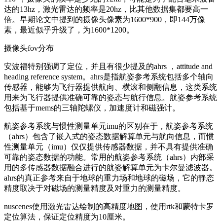
达的13hz，激光雷达的频率是20hz，比其他数据集都要高一
倍。早期论文中提到的摄像头像素为1600*900，即144万像
素，最近似乎升级了，为1600*1200。
摄像头fov分布
安波福特别强调了定位，并且有很少提及的ahrs ，attitude and
heading reference system。ahrs是指航姿参考系统包括多个轴向
传感器，能够为飞行器提供航向、横滚和侧翻信息，这类系统
用来为飞行器提供准确可靠的姿态与航行信息。航姿参考系统
包括基于mems的三轴陀螺仪，加速度计和磁强计。
航姿参考系统与惯性测量单元imu的区别在于，航姿参考系统
（ahrs）包含了嵌入式的姿态数据解算单元与航向信息，而惯
性测量单元（imu）仅仅提供传感器数据，并不具有提供准确
可靠的姿态数据的功能。常用的航姿参考系统（ahrs）内部采
用的多传感器数据融合进行的航姿解算单元为卡尔曼滤波器。
ahrs的真正参考来自于地球的重力场和地球的磁场，它的静态
精度取决于对磁场的测量精度及对重力的测量精度。
nuscenes使用激光雷达绘制的高精度地图，使用rtk和蒙特卡罗
定位算法，保证定位精度为10厘米。