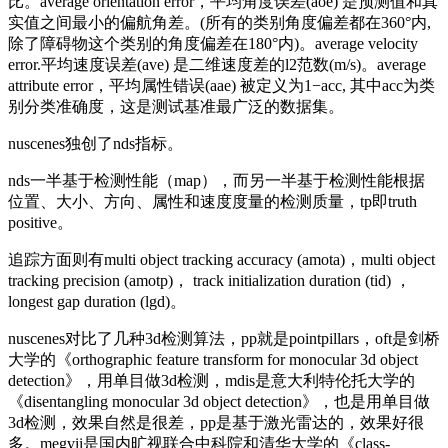
比。average orientation error，平均角度误差(aoe) 是预测值和真
实值之间最小的偏航角差。(所有的类别角度偏差都在360°内,
除了障碍物这个类别的角度偏差在180°内)。average velocity
error.平均速度误差(ave) 是二维速度差的l2范数(m/s)。average
attribute error，平均属性错误(aae) 被定义为1−acc, 其中acc为类
别分类准确度，这是测试基准最广泛的数据集。
nuscenes独创了nds指标。
nds一半基于检测性能（map），而另一半基于检测性能根据
位置、大小、方向、属性和速度度量的检测质量，tp即truth
positive。
追踪方面则有multi object tracking accuracy (amota)，multi object
tracking precision (amotp)， track initialization duration (tid) ，
longest gap duration (lgd)。
nuscenes对比了几种3d检测算法，pp就是pointpillars，oft是剑桥
大学的《orthographic feature transform for monocular 3d object
detection》，用单目做3d检测，mdis是意大利特伦托大学的
《disentangling monocular 3d object detection》，也是用单目做
3d检测，效果自然是很差，pp是基于激光雷达的，效果好很
多。megvii是国内旷视联合中科院和清华大学的《class-