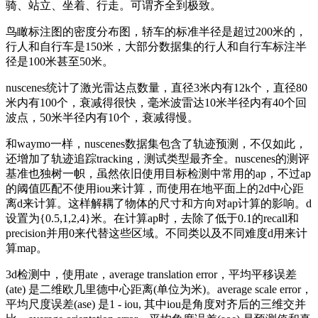
骑、站立、坐着、行走。可谓齐全到极致。
鸟瞰标注图的密度分布图，轿车的标准半径是超过200米的，
行人和自行车是150米，大部分数据集的行人和自行车标注半
径是100米甚至50米。
nuscenes统计了激光雷达点数量，直径3米内有12k个，直径80
米内有100个，衰减得很快，毫米波雷达10米半径内有40个回
波点，50米半径内有10个，衰减得慢。
和waymo一样，nuscenes数据集包含了轨迹预测，不仅如此，
还增加了轨迹追踪tracking，测试类型最齐全。nuscenes的测评
基准也独树一帜，虽然依旧使用目标检测中常用的ap，不过ap
的阈值匹配不使用iou来计算，而使用在地平面上的2d中心距
离d来计算。这样解耦了物体的尺寸和方向对ap计算的影响。d
设置为{0.5,1,2,4}米。在计算ap时，去除了低于0.1的recall和
precision并用0来代替这些区域。不同类以及不同难度d用来计
算map。
3d检测中，使用ate，average translation error，平均平移误差
(ate) 是二维欧几里德中心距离(单位为米)。average scale error，
平均尺度误差(ase) 是1 - iou, 其中iou是角度对齐后的三维交并