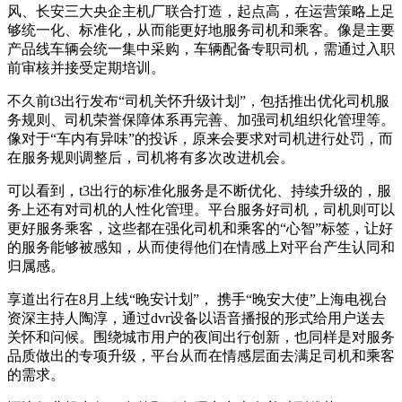
风、长安三大央企主机厂联合打造，起点高，在运营策略上足
够统一化、标准化，从而能更好地服务司机和乘客。像是主要
产品线车辆会统一集中采购，车辆配备专职司机，需通过入职
前审核并接受定期培训。
不久前t3出行发布“司机关怀升级计划”，包括推出优化司机服
务规则、司机荣誉保障体系再完善、加强司机组织化管理等。
像对于“车内有异味”的投诉，原来会要求对司机进行处罚，而
在服务规则调整后，司机将有多次改进机会。
可以看到，t3出行的标准化服务是不断优化、持续升级的，服
务上还有对司机的人性化管理。平台服务好司机，司机则可以
更好服务乘客，这些都在强化司机和乘客的“心智”标签，让好
的服务能够被感知，从而使得他们在情感上对平台产生认同和
归属感。
享道出行在8月上线“晚安计划”， 携手“晚安大使”上海电视台
资深主持人陶淳，通过dvr设备以语音播报的形式给用户送去
关怀和问候。围绕城市用户的夜间出行创新，也同样是对服务
品质做出的专项升级，平台从而在情感层面去满足司机和乘客
的需求。