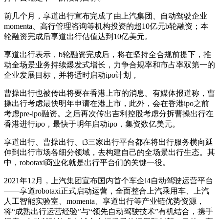
前几个月，享道出行宣布完成了由上汽集团、自动驾驶企业
momenta、高行管理咨询等机构投资的超10亿元b轮融资；本
轮融资完成后享道出行估值达到10亿美元。
享道出行表示，b轮融资完成后，将在坚持全合规前提下，推
动全场景业务持续爆发式增长，力争合规率和市占率双第一的
企业发展目标，并将适时启动ipo计划，
曹操出行也被传出将要在香港上市的消息。有媒体报道称，曹
操出行考虑最快明年申请在港上市，此外，会在香港ipo之前
考虑pre-ipo融资。之后再次传出吉利控股考虑分拆曹操出行在
香港进行ipo，最快于明年启动ipo，集资数亿美元。
享道出行、曹操出行、t3三家出行平台都在将出行服务横向延
伸到出行市场各细分领域，去构建自己的全场景出行生态。其
中，robotaxi商业化就是出行平台们的关键一役。
2021年12月，上汽集团宣布国内首个车企l4自动驾驶运营平台
——享道robotaxi正式启动运营，全面整合上汽乘用车、上汽
人工智能实验室、momenta、享道出行等产业链优势资源，
将“成熟出行运营经验”与“领先自动驾驶技术”有机结合，携手