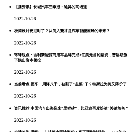
【播资讯】长城汽车三季报：诡异的高增速
2022-10-26
极简设计要过时了？从简入繁才是汽车智能座舱的未来？
2022-10-26
环球观点：吉利新能源商用车品牌完成3亿美元首轮融资，普洛斯旗
下隐山资本领投
2022-10-26
当前看点!提车一周降八千，被割了“韭菜”了？特斯拉为何又降价了
2022-10-26
资讯推荐:中国汽车出海迎来“里程碑”，比亚迪再度扮演“关键角色 ”
2022-10-26