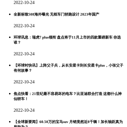
2022-10-24
全新标致508海外曝光 无框车门轿跑设计 2023年国产
2022-10-24
环球讯息：瑞虎7 plus领衔 盘点将于11月上市的四款重磅新车 你选
谁？
2022-10-24
【环球时快讯】上阵父子兵，从长安星卡到长安星卡plus，小张父子
有何故事？
2022-10-24
焦点快看：21世纪最不容易坏的电车？比亚迪联合打造 这都什么神
仙轿车！
2022-10-24
【全球新要闻】60.50万的宝马suv 月销竟然近8千辆！加长轴距真为
所欲为？