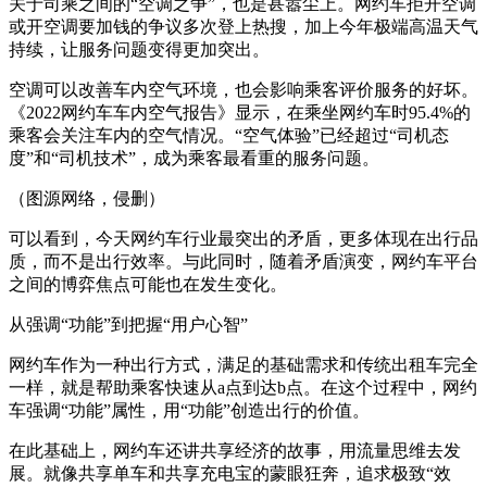
关于司乘之间的“空调之争”，也是甚嚣尘上。网约车拒开空调
或开空调要加钱的争议多次登上热搜，加上今年极端高温天气
持续，让服务问题变得更加突出。
空调可以改善车内空气环境，也会影响乘客评价服务的好坏。
《2022网约车车内空气报告》显示，在乘坐网约车时95.4%的
乘客会关注车内的空气情况。“空气体验”已经超过“司机态
度”和“司机技术”，成为乘客最看重的服务问题。
（图源网络，侵删）
可以看到，今天网约车行业最突出的矛盾，更多体现在出行品
质，而不是出行效率。与此同时，随着矛盾演变，网约车平台
之间的博弈焦点可能也在发生变化。
从强调“功能”到把握“用户心智”
网约车作为一种出行方式，满足的基础需求和传统出租车完全
一样，就是帮助乘客快速从a点到达b点。在这个过程中，网约
车强调“功能”属性，用“功能”创造出行的价值。
在此基础上，网约车还讲共享经济的故事，用流量思维去发
展。就像共享单车和共享充电宝的蒙眼狂奔，追求极致“效