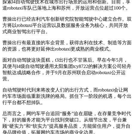
探索l4自动驾驶技术在城市出行场景的运用和创新。目前，享
道robotaxi车队已落地上海和苏州，开放运营点位超过100个。
曹操出行已经吉利汽车创新研究院智能驾驶中心建立合作。双
方将以robotaxi平台运营以及数据服务业务为核心，共同开放
式商业智驾出行平台。
曹操出行有最直接的车企背景，获得吉利在技术、制造等方面
的资源，也将更好延伸出robotaxi更成熟的商业模式。
面对自动驾驶这块蛋糕，t3出行也不甘落后。早在今年5月，
其便与l4级自动驾驶通用太阳集团tcy8722的解决方案公司轻舟
智航达成战略合作，并于9月在苏州联合启动robotaxi公开运
营。
自动驾驶时代到来将改变人们的出行方式，而robotaxi会让网
约车市场面临重新洗牌的格局。抓住下一阶段的机遇，每个出
行平台都不想掉队。
总而言之，网约车平台追回“服务”迫在眉睫，在存量竞争时代
下，好的服务才能为平台找到突破口。从细节出发，平台兼
顾“硬实力”和“软实力”提高服务品质，方能留住用户，提升自
身品牌价值，拓展网约车市场的商业化边界。