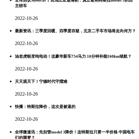
全球热议:哔哔car丨试驾比亚迪海豹：真正硬刚特斯拉model 3的自
主轿车
2022-10-26
最新资讯：三季度回暖、四季度存疑，北京二手车市场将走向何方？
2022-10-26
油老虎蜕变纯电动！这豪华新车754马力 10分钟补能160km续航？
2022-10-26
天天观天下！宁德时代守擂难
2022-10-26
快播：特斯拉降价，这次是被逼的
2022-10-26
全球微速讯：先别管model 3降价！这特斯拉只要一半价格 中国电车
们的噩梦？