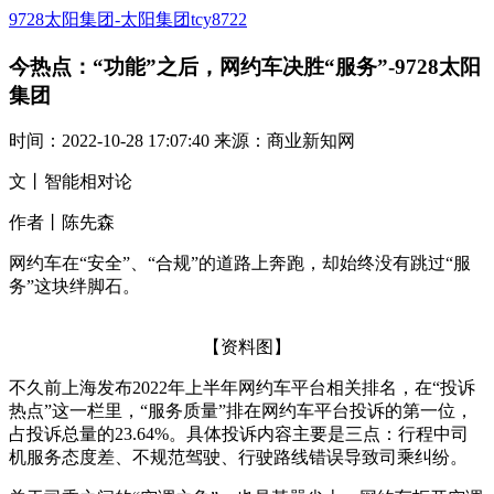
9728太阳集团-太阳集团tcy8722
今热点：“功能”之后，网约车决胜“服务”-9728太阳
集团
时间：2022-10-28 17:07:40 来源：商业新知网
文丨智能相对论
作者丨陈先森
网约车在“安全”、“合规”的道路上奔跑，却始终没有跳过“服
务”这块绊脚石。
【资料图】
不久前上海发布2022年上半年网约车平台相关排名，在“投诉
热点”这一栏里，“服务质量”排在网约车平台投诉的第一位，
占投诉总量的23.64%。具体投诉内容主要是三点：行程中司
机服务态度差、不规范驾驶、行驶路线错误导致司乘纠纷。