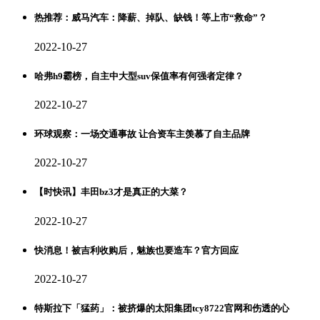
热推荐：威马汽车：降薪、掉队、缺钱！等上市“救命”？
2022-10-27
哈弗h9霸榜，自主中大型suv保值率有何强者定律？
2022-10-27
环球观察：一场交通事故 让合资车主羡慕了自主品牌
2022-10-27
【时快讯】丰田bz3才是真正的大菜？
2022-10-27
快消息！被吉利收购后，魅族也要造车？官方回应
2022-10-27
特斯拉下「猛药」：被挤爆的太阳集团tcy8722官网和伤透的心