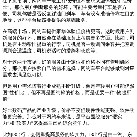
在下沉市场，网约车一般主打低价但不要求乘坐体验的“性价
比”。那么用户判断服务的好坏，可能主要考量打车是否方
便、司机驾驶是否反复踩油门刹车、车有没有准确停靠在目的
地等，这些平台应该要提供的基础服务。
在高端市场，网约车提供豪华体验但价格更高。这时候用户判
断服务的好坏，自然会在基础服务上考虑更多方面。比如，司
机是否主动帮忙提重的行李，司机是否主动询问乘客并把空调
调到合适温度，司机说话时的措辞和态度等。
对于这两个市场，好的服务由于定位和价格不同有着明确区
分，那么用户按照自己的需求选择，网约车平台能够做到对应
需求去满足就可以。
但是用户需求随着行业成熟不断升级，像是年轻用户可能仍然
图“性价比”，但不再是图纯粹的价格，而是想要一种“物超所
值”。
好比数码产品的产业升级，价格不变但硬件性能更强、软件功
能更完善。那么对于网约车来说，是平台围绕服务“硬实
力”和“软实力”来提高自己的综合竞争力。
比如t3出行，会侧重提高服务的软实力。t3出行是由一汽、东