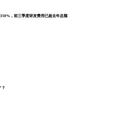
长350%，前三季度研发费用已超去年总额
”？