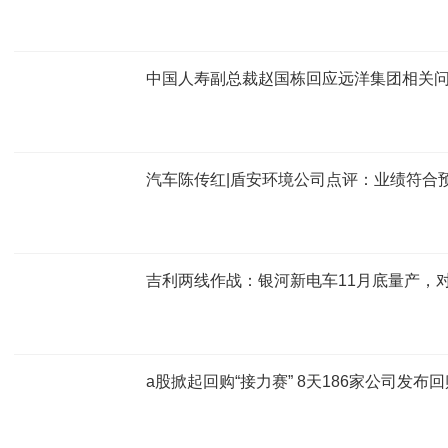
中国人寿副总裁赵国栋回应远洋集团相关
汽车陈传红|盾安环境公司点评：业绩符合
吉利两线作战：银河新电车11月底量产，
a股掀起回购“接力赛” 8天186家公司发布