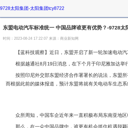
9728太阳集团-太阳集团tcy8722
东盟电动汽车标准统一 中国品牌谁更有优势？-9728太
时间：2023-08-24 17:22:07 来源：商业新知网
【蓝科技观察】近日，东盟开启了新一轮加速电动汽
根据越通社8月19日消息，在下个月于印尼雅加达举行
按照印尼外交部东盟经济合作署署长的说法，东盟所
而根据此前的媒体报道，预计东盟将就有关电动车生态系
众所周知，中国车企近年来一直积极布局东南亚地区
那么，在一众中国品牌中，谁更有机会抓住机遇脱颖