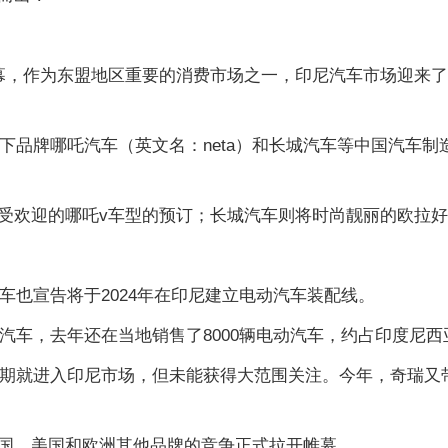
幕，作为东盟地区重要的消费市场之一，印尼汽车市场迎来
旗下品牌哪吒汽车（英文名：neta）和长城汽车等中国汽车
受欢迎的哪吒v车型的预订；长城汽车则将时尚靓丽的欧拉
车也宣告将于2024年在印尼建立电动汽车装配线。
统汽车，去年还在当地销售了8000辆电动汽车，约占印度尼西
初期就进入印尼市场，但未能获得大范围关注。今年，奇瑞又带
国、美国和欧洲其他品牌的竞争正式拉开帷幕。