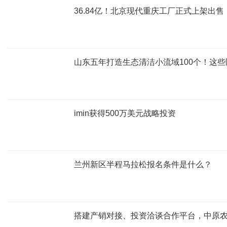
36.84亿！北京现代重庆工厂正式上架出售
山东五年打造生态清洁小流域100个！这
imin获得500万美元战略投资
兰州新区半程马拉松报名条件是什么？
搭建产销对接、投资洽谈合作平台，中原