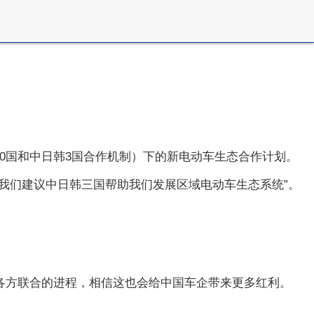
盟10国和中日韩3国合作机制）下的新电动车生态合作计划。
我们建议中日韩三国帮助我们发展区域电动车生态系统”。
各方联合的进程，相信这也会给中国车企带来更多红利。