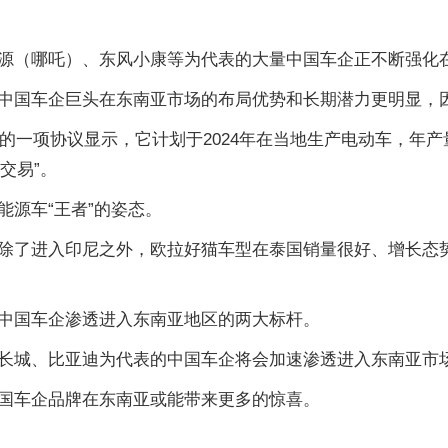
源（哪吒）、东风小康等为代表的大量中国车企正不断强化
中国车企巨头在东南亚市场的布局优势和长期潜力更明显，
署的一项协议显示，它计划于2024年在当地生产电动车，年
交易”。
源车“王者”的姿态。
除了进入印尼之外，欧拉好猫车型在泰国销量很好、增长态
中国车企渗透进入东南亚地区的两大标杆。
长城、比亚迪为代表的中国车企将会加速渗透进入东南亚市
国车企品牌在东南亚或能带来更多的惊喜。