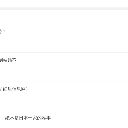
势？
复制粘贴不
潍坊红盾信息网）
响，绝不是日本一家的私事