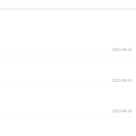
2023-08-24
2023-08-24
2023-08-24