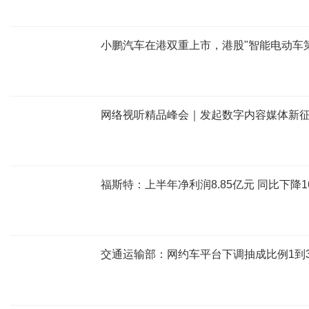
小鹏汽车在港双重上市，港股"智能电动车
网络视听精品峰会｜发起数字内容媒体新征
福斯特：上半年净利润8.85亿元 同比下降16
交通运输部：网约车平台下调抽成比例1到