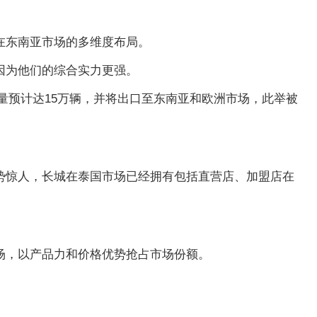
在东南亚市场的多维度布局。
因为他们的综合实力更强。
产量预计达15万辆，并将出口至东南亚和欧洲市场，此举被
势惊人，长城在泰国市场已经拥有包括直营店、加盟店在
场，以产品力和价格优势抢占市场份额。