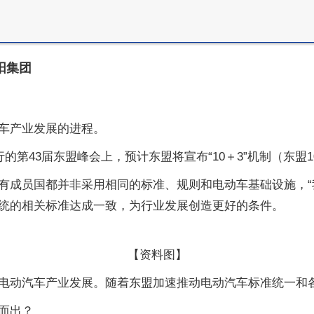
阳集团
车产业发展的进程。
的第43届东盟峰会上，预计东盟将宣布“10＋3”机制（东
有成员国都并非采用相同的标准、规则和电动车基础设施，“
统的相关标准达成一致，为行业发展创造更好的条件。
【资料图】
电动汽车产业发展。随着东盟加速推动电动汽车标准统一和
而出？