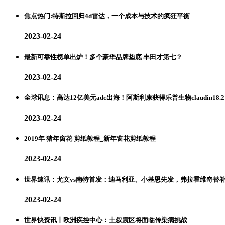
焦点热门:特斯拉回归4d雷达，一个成本与技术的疯狂平衡
2023-02-24
最新可靠性榜单出炉！多个豪华品牌垫底 丰田才第七？
2023-02-24
全球讯息：高达12亿美元adc出海！阿斯利康获得乐普生物claudin18.2 
2023-02-24
2019年 猪年窗花 剪纸教程_新年窗花剪纸教程
2023-02-24
世界速讯：尤文vs南特首发：迪马利亚、小基恩先发，弗拉霍维奇替
2023-02-24
世界快资讯丨欧洲疾控中心：土叙震区将面临传染病挑战