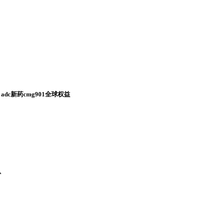
adc新药cmg901全球权益
补