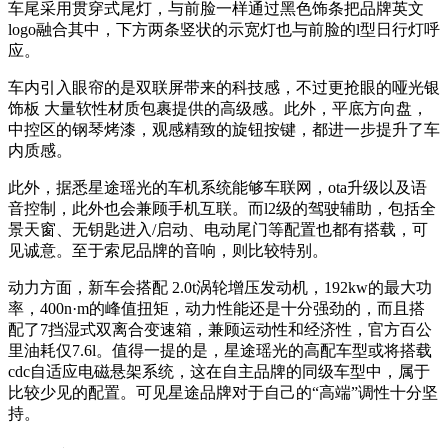
车尾采用贯穿式尾灯，与前脸一样通过黑色饰条把品牌英文
logo融合其中，下方两条竖状的示宽灯也与前脸的l型日行灯呼
应。
车内引入眼帘的是双联屏带来的科技感，不过更抢眼的哑光银
饰板 大量软性材质包裹提供的高级感。此外，平底方向盘，
中控区的钢琴烤漆，观感精致的旋钮按键，都进一步提升了车
内质感。
此外，据悉星途瑶光的车机系统能够车联网，ota升级以及语
音控制，此外也会兼顾手机互联。而l2级的驾驶辅助，包括全
景天窗、无钥匙进入/启动、电动尾门等配置也都有搭载，可
见诚意。至于索尼品牌的音响，则比较特别。
动力方面，新车会搭配 2.0t涡轮增压发动机，192kw的最大功
率，400n·m的峰值扭矩，动力性能还是十分强劲的，而且搭
配了7挡湿式双离合变速箱，兼顾运动性和经济性，官方百公
里油耗仅7.6l。值得一提的是，星途瑶光的高配车型或将搭载
cdc自适应电磁悬架系统，这在自主品牌的同级车型中，属于
比较少见的配置。可见星途品牌对于自己的“高端”调性十分坚
持。