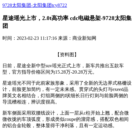
9728太阳集团-太阳集团tcy8722
星途瑶光上市，2.0t高功率 cdc电磁悬架-9728太阳集
团
时间：2023-02-23 11:17:16 来源：商业新知网
【资料图】
日前，星途全新中型suv瑶光正式上市，新车共推出五款车
型，官方指导价格区间为15.28万-20.28万元。
星途瑶光不同于此前家族形象，采用了全新的无边界式格栅设
计，前脸更加简约，有一定未来感。贯穿式的头灯与exeed品
牌英文名相结合，灯组两侧的l状细长日行灯则与前脸两侧的
导流槽相连，辨识度很高。
新车侧面采用双腰线设计，上面一层从c柱开始上翘，配合微
微收拢的车顶弧度，形成类似coupe的溜背感，搭配双色相间
的铝合金轮毂，整体显得干净利落，且有一定运动感。