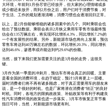
大环境，年前到1月份尽管已经放开，但大家的心理情绪或多
或少都还未放开，而到2月份之后，用户们对于消费节奏，对
于生活、工作的规划逐渐清晰，消费习惯也会逐渐回归正常。
以上，是2月份能够维稳的诸多因素中的几个。同时乘联会也
给出了预估数据。乘联会表示2月狭义乘用车零售市场最终预
估会在135万辆左右，将实现环比增长4.3%，同比增长7.2%的
一个有发展性的结果。另外，新能源市场也将向上发展，预估
零售车将达到40万辆左右的数据，环比增长20.3%，同比增长
达到46.6%，渗透率或许能达到约29.6%的份额。
当然，接下来我们更加需要关注的是3月份的走势，这很关
键。
3月作为第一季度的冲刺月，预估车市将会真正的回暖。主要
是看全国的消费环境，在趋于稳定，预计3月将更上一层楼。
届时消费者们将不再有诸多顾虑，对于真正需要用车的朋友来
说，是一个很好的时机。也是厂家将潜在消费者“转正”的良好
时机。同时，各地方的限购政政策、补贴政策等有利于构建良
性汽车消费环境的政策也进一步落实，3月车市恢复正常节奏
指日可待，当然，对新能源市场更有利。