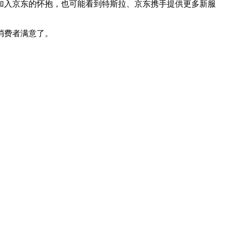
加入京东的怀抱，也可能看到特斯拉、京东携手提供更多新服
消费者满意了。