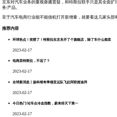
京东对汽车业务的重视毋庸置疑，和特斯拉联手只是其全面扩
务/产品。
至于汽车电商行业能不能借机打开新增量，就要看这几家头部
推荐内容
环球热点！笑喷了！特斯拉在京东开了个旗舰店，除了车什么都卖
2023-02-17
电商卖特斯拉，不远了？
2023-02-17
全球新消息丨扬科维奇率领亚运队飞赴阿联酋迪拜
2023-02-17
今日热门!论车企冷血指数，蔚来排天下第一
2023-02-17