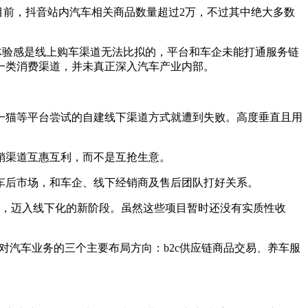
目前，抖音站内汽车相关商品数量超过2万，不过其中绝大多数
带来的体验感是线上购车渠道无法比拟的，平台和车企未能打通服务链
一类消费渠道，并未真正深入汽车产业内部。
一猫等平台尝试的自建线下渠道方式就遭到失败。高度垂直且用
销渠道互惠互利，而不是互抢生意。
车后市场，和车企、线下经销商及售后团队打好关系。
业，迈入线下化的新阶段。虽然这些项目暂时还没有实质性收
对汽车业务的三个主要布局方向：b2c供应链商品交易、养车服