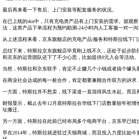
最后再来看一下售后、上门安装等配套服务的状况。
在已上线的sku中，只有充电类产品有上门安装的需求。据观察
法，这类产品下单流程为预约勘测-24小时内人工客服一对一沟
从上述流程来看，京东旗舰店的充电产品/服务和特斯拉线下
总结下来，特斯拉京东旗舰店毕竟刚上线不久，还处于起步阶
和京东的运营团队还下了不少心思，比如提供0元入会等活动。
当然，特斯拉和京东联手，肯定不止赚几个小钱或者搞个噱头
在商业社会达成的每一桩合作，肯定都要兼顾合作双方的诉求
一方面，特斯拉并不愁卖，线下渠道一直混得风生水起。而且
财报显示，截止去年12月底特斯拉在华线下门店数量较年初增
址搬迁。
另一方面，特斯拉在此前已经布局多个电商平台，京东早已错过
早在2014年，特斯拉就进驻过天猫商城，而且投入力度比如