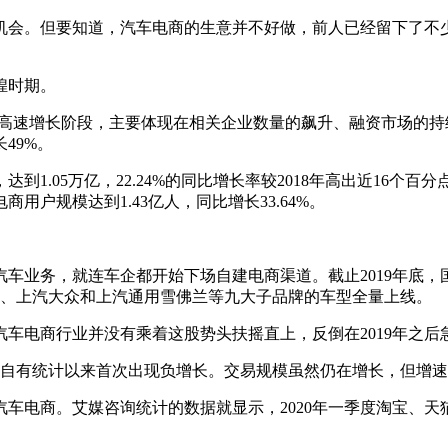
机会。但要知道，汽车电商的生意并不好做，前人已经留下了不
煌时期。
商市场高速增长阶段，主要体现在相关企业数量的飙升、融资市场的持
长49%。
达到1.05万亿，22.24%的同比增长率较2018年高出近16
用户规模达到1.43亿人，同比增长33.64%。
车业务，就连车企都开始下场自建电商渠道。截止2019年底
威、上汽大众和上汽通用雪佛兰等九大子品牌的车型全量上线。
车电商行业并没有乘着这股势头扶摇直上，反倒在2019年之后
，自有统计以来首次出现负增长。交易规模虽然仍在增长，但增速从大幅
车电商。艾媒咨询统计的数据就显示，2020年一季度淘宝、天猫