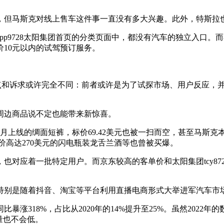
，但马斯克对线上售车这件事一直没有多大兴趣。此外，特斯拉
pp9728太阳集团首页的分类页面中，都没有汽车的独立入口
10元以内的试驾预订服务。
拉和京东的出发点和诉求或许完全不同：前者或许是为了试探市场、用户
周边商品说不定也能带来新惊喜。
月上线的绸面短裤，标价69.42美元也被一扫而空，甚至马斯克本
go、售价高达270美元的闪电瓶装龙舌兰酒等也曾被买爆。
也对应着一批特定用户。而京东较高的客单价和太阳集团tcy87
特别是随着抖音、淘宝等平台利用直播电商形式大举进军汽车市
比暴涨318%，占比从2020年的14%提升至25%。虽然202
量也不会低。