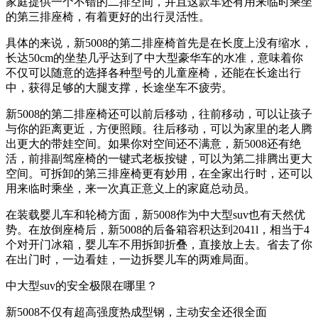
家庭提供一个不错的二排空间，并且这款车还有用来临时乘坐
的第三排座椅，有着更好的出行灵活性。
具体的来说，新5008的第二排座椅首先是在长度上没有缩水，
长达50cm的坐垫几乎达到了中大型豪华车的水准，意味着你
不仅可以随意的选择各种型号的儿童座椅，还能在长途出行
中，获得足够的大腿支撑，长途坐车不疲劳。
新5008的第二排座椅还可以前后移动，往前移动，可以让孩子
与你的距离更近，方便照顾。往后移动，可以为家里的老人腾
出更大的带娃空间。如果你对空间还不满意，新5008还有绝
活，前排副驾座椅的一键式老板按键，可以为第二排腾出更大
空间。可拆卸的第三排座椅更有妙用，在全家出行时，还可以
用来临时乘坐，来一次真正意义上的家庭总动员。
在装载婴儿车和轮椅方面，新5008作为中大型suv也有天然优
势。在放倒座椅后，新5008的后备箱容积达到2041l，相当于4
个对开门冰箱，婴儿车不用拆卸折叠，直接放上去。省去了你
在出门时，一边看娃，一边拆婴儿车的两难局面。
中大型suv的安全极限在哪里？
新5008不仅有超高强度热成型钢，主动安全还很全面