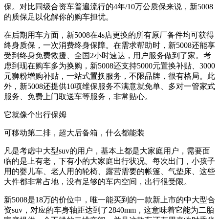
保。对比同级合资车普遍流行的4年/10万公质保来说，新5008
的质保足以化解你的购车担忧。
在后期用车方面，新5008在4s店更换的所有原厂备件均可获得
终身质保，一次消费终身保障。在需求帮助时，新5008还能享
受到终身免费救援、全国2小时速达，用户服务做到了家。考
虑到现在购车多为换购，新5008还支持5000元置换补贴、3000
元狮粉增购补贴，一站式置换服务，不限品牌，很有格局。此
外，新5008还提供10项维保服务不满意就免单、多对一管家式
服务、免费上门取送车等服务，非常贴心。
它就像个出行保姆
可移动第二排，超大后备箱，什么都能装
凡是考虑中大型suv的用户，基本上都是大家庭用户，需要面
临的是上有老，下有小的大家庭出行状况。每次出门，小孩子
用的婴儿车、老人用的轮椅、露营需要的帐篷、气垫床、这些
大件都非常占地，没有足够的车内空间，出行很受限。
新5008是18万的价位中，唯一能买到的一款新上市的中大型合
资suv，对应的车身轴距达到了2840mm，这意味着它能为二胎