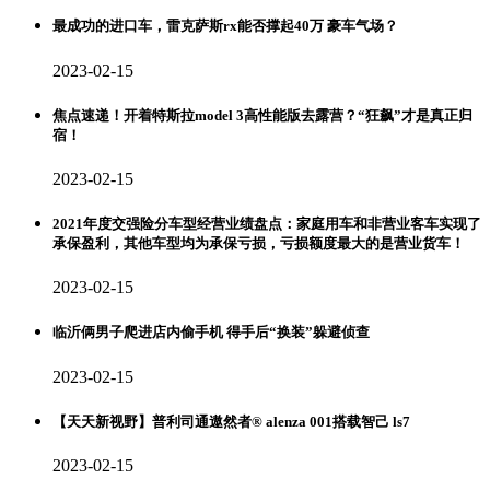
最成功的进口车，雷克萨斯rx能否撑起40万 豪车气场？
2023-02-15
焦点速递！开着特斯拉model 3高性能版去露营？“狂飙”才是真正归
宿！
2023-02-15
2021年度交强险分车型经营业绩盘点：家庭用车和非营业客车实现了
承保盈利，其他车型均为承保亏损，亏损额度最大的是营业货车！
2023-02-15
临沂俩男子爬进店内偷手机 得手后“换装”躲避侦查
2023-02-15
【天天新视野】普利司通遨然者® alenza 001搭载智己 ls7
2023-02-15