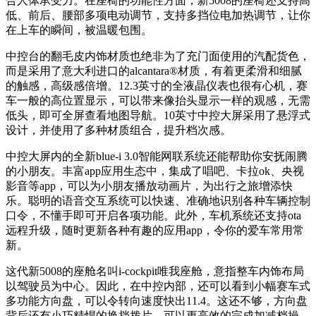
合人体承受力。在座椅的功能性方面，新5008的座椅还支持高
低、前后、腰部多项电动调节，支持多挡位电加热调节，让你
在上车的瞬间，被温暖包围。
中控台的翻毛皮内饰材质也绝非为了充门面使用的汽配货色，
而是采用了意大利进口的alcantara®材质，有着更柔滑和细腻
的触感，高级感倍增。12.3英寸的全液晶仪表也很有心机，赛
车一般的高位置显示，可以带来像抬头显示一样的观感，无需
低头，即可全屏查看地图导航。10英寸中控大屏采用了悬浮式
设计，并使用了多种材质组合，提升档次感。
中控大屏内的全新blue-i 3.0智能网联系统还能帮助你安抚闹腾
的小朋友。丰富app应用生态中，集成了唱吧、卡拉ok、央视
影音等app，可以为小朋友播放动画片，为出行之旅增添快
乐。聪明的语音交互系统可以快速、准确地识别各种车辆控制
口令，不懂手即可开启各项功能。此外，车机系统还支持ota
远程升级，随时更新各种有趣的应用app，令你的爱车常用常
新。
这代新5008的座舱名叫i-cockpit唯我座舱，意指整车内饰布局
以驾驶员为中心。因此，在中控内部，还可以看到小幅赛车式
多功能方向盘，可以令转向速度快出11.4。这还不够，方向盘
背后还有小巧精悍的换挡拨片，可以更高效的完成加减档操