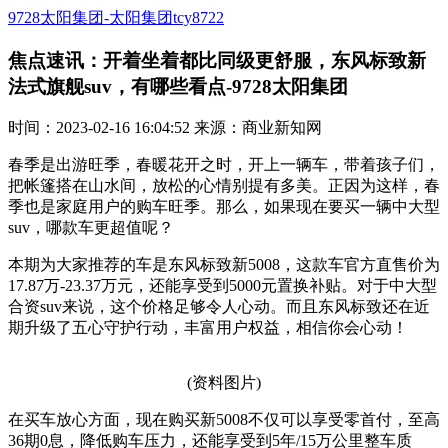
9728太阳集团-太阳集团tcy8722
焦点速讯：开着坐着都比同级更舒服，东风标致新
法式旗舰suv，有哪些看点-9728太阳集团
时间：2023-02-16 16:04:52 来源：商业新知网
春季是出游旺季，春暖花开之时，开上一辆车，带着孩子们，
把帐篷搭在山水间，放松的心情别提有多美。正因为这样，春
季也是家庭用户的购车旺季。那么，如果现在要买一辆中大型
suv，哪款车更超值呢？
本期为大家推荐的车是东风标致新5008，这款车官方直售价为
17.87万-23.37万元，还能享受到5000元置换补贴。对于中大型
合资suv来说，这个价格足够令人心动。而且东风标致还在近
期升级了五心守护行动，丰富用户权益，相信你会心动！
(资料图片)
在买车放心方面，现在购买新5008不仅可以享受零首付，至高
36期0息，降低购车压力，还能享受到5年/15万公里整车质