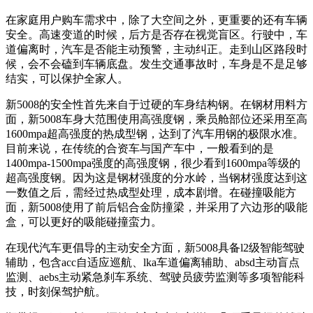
在家庭用户购车需求中，除了大空间之外，更重要的还有车辆
安全。高速变道的时候，后方是否存在视觉盲区。行驶中，车
道偏离时，汽车是否能主动预警，主动纠正。走到山区路段时
候，会不会磕到车辆底盘。发生交通事故时，车身是不是足够
结实，可以保护全家人。
新5008的安全性首先来自于过硬的车身结构钢。在钢材用料方
面，新5008车身大范围使用高强度钢，乘员舱部位还采用至高
1600mpa超高强度的热成型钢，达到了汽车用钢的极限水准。
目前来说，在传统的合资车与国产车中，一般看到的是
1400mpa-1500mpa强度的高强度钢，很少看到1600mpa等级的
超高强度钢。因为这是钢材强度的分水岭，当钢材强度达到这
一数值之后，需经过热成型处理，成本剧增。在碰撞吸能方
面，新5008使用了前后铝合金防撞梁，并采用了六边形的吸能
盒，可以更好的吸能碰撞蛮力。
在现代汽车更倡导的主动安全方面，新5008具备l2级智能驾驶
辅助，包含acc自适应巡航、lka车道偏离辅助、absd主动盲点
监测、aebs主动紧急刹车系统、驾驶员疲劳监测等多项智能科
技，时刻保驾护航。