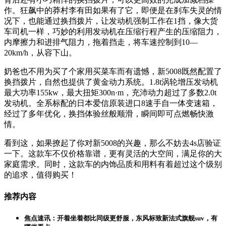
作。狂飙中的莽村李有田如果有了它，即便是在刹车失灵的情
况下，也能通过换挡拨片，让发动机强制工作在1挡，像大货
车司机一样，巧妙的利用发动机在压缩行程产生的压缩阻力，
内摩擦力和进排气阻力，拖着挡走，将车速控制到10—
20km/h，从容下山。
奶爸也不用为买了个家用买菜车而有遗憾，新5008既然配置了
换挡拨片，自然也提供了黄金动力系统。1.8t涡轮增压发动机
最大功率155kw，最大扭矩300n·m，充沛动力超过了多数2.0t
发动机。全系标配的日本爱信原装进口8速手自一体变速箱，
经过了多年优化，换挡体验丝般顺滑，瞬间即可点燃畅快激
情。
看到这，如果撩起了你对新5008的兴趣，那么不妨去4s店验证
一下。这款车不仅价格靠谱，更有灵活的大空间，满足你的大
家庭需求。同时，这款车的内饰品质和用料有着超过这个级别
的追求，值得购买！
推荐内容
焦点速讯：开着坐着都比同级更舒服，东风标致新法式旗舰suv，有