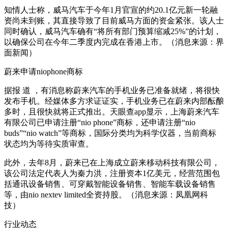
知情人士称，威马汽车于今年1月官宣的约20.1亿元新一轮融
资尚未到账，其直接导致了目前威马方面的资金紧张。该人士
同时确认，威马汽车确有“将所有部门预算缩减25%”的计划，
以确保公司在今年二季度内完成在香港上市。（消息来源：界
面新闻）
蔚来申请niophone商标
据报 道 ，有消息称蔚来汽车的手机业务已准备就绪，将很快
发布手机。经媒体多方求证证实，手机业务已在蔚来内部酝酿
多时，且很快就将正式推出。天眼查app显示，上海蔚来汽车
有限公司已申请注册“nio phone”商标，还申请注册“nio
buds”“nio watch”等商标，国际分类均为科学仪器，当前商标
状态均为等待实质审查。
此外，去年8月，蔚来已在上海成立蔚来移动科技有限公司，
该公司法定代表人为秦力洪，注册资本1亿美元，经营范围包
括通讯设备销售、可穿戴智能设备销售、智能车载设备销售
等，由nio nextev limited全资持股。（消息来源：凤凰网科
技）
行业动态