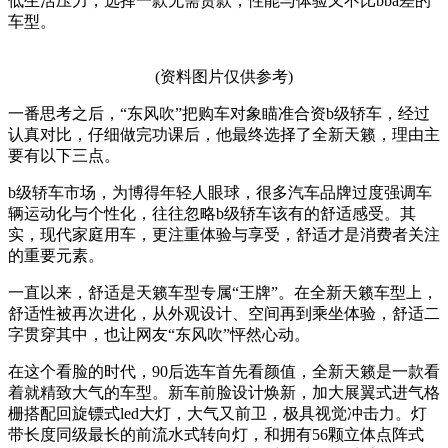
低生活压力，选择一款无需贷款，性能与体验又不比bba差的
车型。
(资料图片仅供参考)
一番思考之后，“东风吹”把购车对象瞄准合资b级轿车，经过
认真对比，仔细做完功课后，他最终选择了全新天籁，理由主
要有以下三点。
b级轿车市场，为博得年轻人眼球，很多汽车品牌过度强调车
辆运动化与个性化，往往忽略b级轿车该有的舒适感受。其
实，现代家庭用车，更注重体验与享受，舒适才是消费者关注
的重要元素。
一直以来，舒适是天籁车型专属“王牌”。在全新天籁车型上，
舒适性被再次进化，从外观设计、空间再到乘坐体验，舒适二
字贯穿其中，也让网友“东风吹”怦然心动。
在这个看脸的时代，90后选车首先看颜值，全新天籁是一款看
着就精致大气的车型。新车前脸设计焕新，加大展翼式进气格
栅搭配回旋镖式led大灯，大气又前卫，极具视觉冲击力。灯
带长度同级最长的前流水式转向灯，和拥有56颗立体点阵式