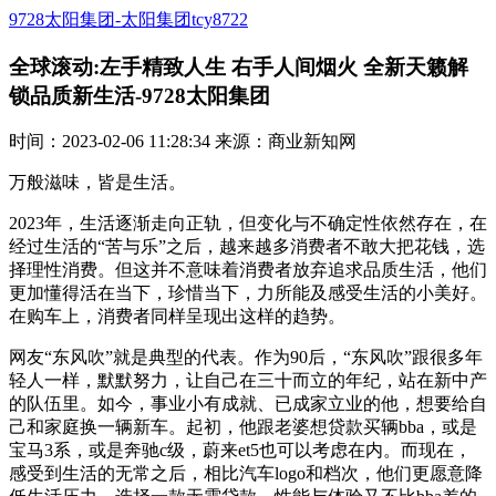
9728太阳集团-太阳集团tcy8722
全球滚动:左手精致人生 右手人间烟火 全新天籁解
锁品质新生活-9728太阳集团
时间：2023-02-06 11:28:34 来源：商业新知网
万般滋味，皆是生活。
2023年，生活逐渐走向正轨，但变化与不确定性依然存在，在
经过生活的“苦与乐”之后，越来越多消费者不敢大把花钱，选
择理性消费。但这并不意味着消费者放弃追求品质生活，他们
更加懂得活在当下，珍惜当下，力所能及感受生活的小美好。
在购车上，消费者同样呈现出这样的趋势。
网友“东风吹”就是典型的代表。作为90后，“东风吹”跟很多年
轻人一样，默默努力，让自己在三十而立的年纪，站在新中产
的队伍里。如今，事业小有成就、已成家立业的他，想要给自
己和家庭换一辆新车。起初，他跟老婆想贷款买辆bba，或是
宝马3系，或是奔驰c级，蔚来et5也可以考虑在内。而现在，
感受到生活的无常之后，相比汽车logo和档次，他们更愿意降