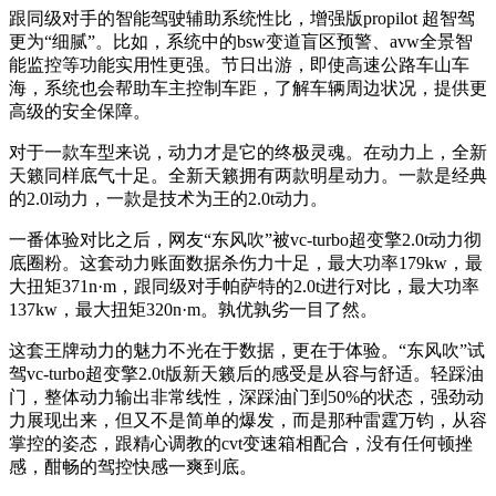
跟同级对手的智能驾驶辅助系统性比，增强版propilot 超智驾
更为“细腻”。比如，系统中的bsw变道盲区预警、avw全景智
能监控等功能实用性更强。节日出游，即使高速公路车山车
海，系统也会帮助车主控制车距，了解车辆周边状况，提供更
高级的安全保障。
对于一款车型来说，动力才是它的终极灵魂。在动力上，全新
天籁同样底气十足。全新天籁拥有两款明星动力。一款是经典
的2.0l动力，一款是技术为王的2.0t动力。
一番体验对比之后，网友“东风吹”被vc-turbo超变擎2.0t动力彻
底圈粉。这套动力账面数据杀伤力十足，最大功率179kw，最
大扭矩371n·m，跟同级对手帕萨特的2.0t进行对比，最大功率
137kw，最大扭矩320n·m。孰优孰劣一目了然。
这套王牌动力的魅力不光在于数据，更在于体验。“东风吹”试
驾vc-turbo超变擎2.0t版新天籁后的感受是从容与舒适。轻踩油
门，整体动力输出非常线性，深踩油门到50%的状态，强劲动
力展现出来，但又不是简单的爆发，而是那种雷霆万钧，从容
掌控的姿态，跟精心调教的cvt变速箱相配合，没有任何顿挫
感，酣畅的驾控快感一爽到底。