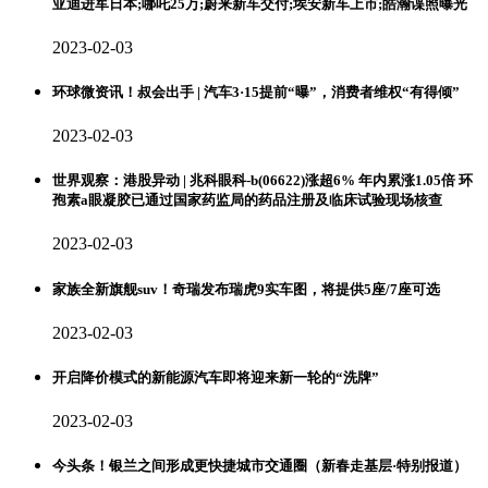
亚迪进军日本;哪吒25万;蔚来新车交付;埃安新车上市;皓瀚谍照曝光
2023-02-03
环球微资讯！叔会出手 | 汽车3·15提前“曝”，消费者维权“有得倾”
2023-02-03
世界观察：港股异动 | 兆科眼科-b(06622)涨超6% 年内累涨1.05倍 环
孢素a眼凝胶已通过国家药监局的药品注册及临床试验现场核查
2023-02-03
家族全新旗舰suv！奇瑞发布瑞虎9实车图，将提供5座/7座可选
2023-02-03
开启降价模式的新能源汽车即将迎来新一轮的“洗牌”
2023-02-03
今头条！银兰之间形成更快捷城市交通圈（新春走基层·特别报道）