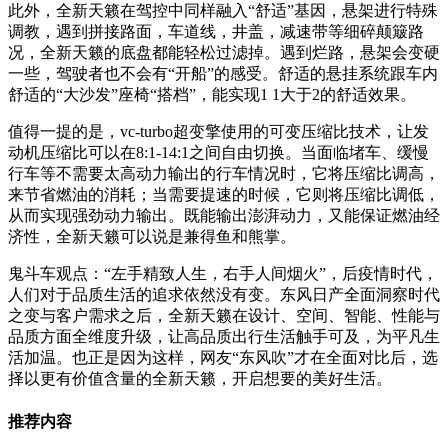
此外，全新天籁在驾控中同样融入“舒适”基因，悬架进行特殊
调教，遇到拼接路面，车道线，井盖，减速带等细碎颠簸路
况，全新天籁的底盘都能轻松过滤掉。遇到烂路，悬架会变硬
一些，驾驶者也不会有“开船”的感受。舒适的悬挂系统跟车内
舒适的“大沙发”座椅“搭档”，能实现1 1大于2的舒适效果。
值得一提的是，vc-turbo超变擎使用的可变压缩比技术，让发
动机压缩比可以在8:1-14:1之间自由切换。当面临堵车、缓慢
行车等不需要太高动力输出的行车情况时，它将压缩比调高，
来节省燃油的消耗；当需要提速的时候，它则将压缩比调低，
从而实现强劲动力输出。既能输出澎湃动力，又能保证燃油经
济性，全新天籁可以说是兼得鱼和熊掌。
鬼斗车观点：“左手精致人生，右手人间烟火”，后疫情时代，
人们对于品质生活的追求依然没有变。东风日产全面洞察时代
之变与客户需求之后，全新天籁在设计、空间、智能、性能与
品质方面全维度升级，让高品质出行生活触手可及，为平凡生
活加温。也正是因为这样，网友“东风吹”才在全面对比后，选
择以更有价值含量的全新天籁，开启想要的美好生活。
推荐内容