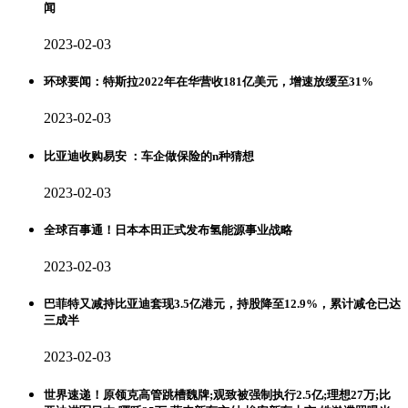
闻
2023-02-03
环球要闻：特斯拉2022年在华营收181亿美元，增速放缓至31%
2023-02-03
比亚迪收购易安 ：车企做保险的n种猜想
2023-02-03
全球百事通！日本本田正式发布氢能源事业战略
2023-02-03
巴菲特又减持比亚迪套现3.5亿港元，持股降至12.9%，累计减仓已达
三成半
2023-02-03
世界速递！原领克高管跳槽魏牌;观致被强制执行2.5亿;理想27万;比