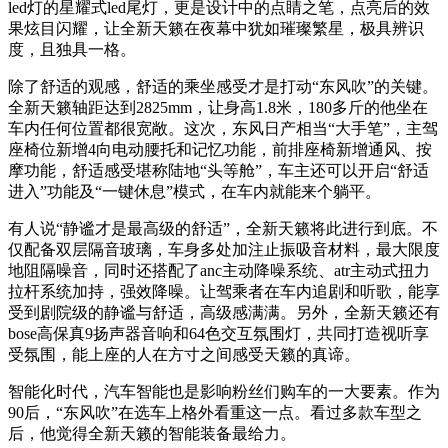
led灯的星耀式led尾灯，更是设计中的点睛之笔，点亮后的效
果炫目闪耀，让全新天籁在夜幕中犹如璀璨繁星，极具辨识
度，且独具一格。
除了舒适的观感，舒适的乘坐感受才是打动“东风吹”的关键。
全新天籁轴距达到2825mm，让身高1.8米，180多斤的他坐在
车内任何位置都很宽敞。这次，东风日产相当“大手笔”，主驾
座椅位新增4向电动腰托和记忆功能，前排座椅新增通风、按
摩功能，舒适感受堪称陆地“头等舱”，车主还可以开启“舒适
进入”功能及“一键休息”模式，在车内就能来个躺平。
有人说“静谧才是最高级的舒适”，全新天籁将此进行到底。不
仅配备双层隔音玻璃，车身多处加注止振吸音材料，最大限度
地阻隔噪音，同时还搭配了anc主动降噪系统、atr主动式扭力
拉杆系统加持，强效降噪。让驾乘者在车内追剧和听歌，能享
受到剧院级的静谧与舒适，高级感满满。另外，全新天籁还有
bose高保真9扬声器音响和64色交互氛围灯，共同打造视听享
受氛围，能上座的人在方寸之间感受天籁的真谛。
智能化时代，汽车智能也是影响粉丝们购车的一大要素。作为
90后，“东风吹”在选车上格外看重这一点。看过多款车型之
后，他觉得全新天籁的智能装备最给力。