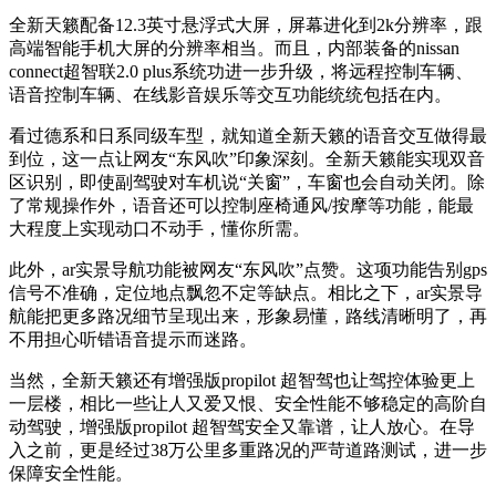
全新天籁配备12.3英寸悬浮式大屏，屏幕进化到2k分辨率，跟
高端智能手机大屏的分辨率相当。而且，内部装备的nissan
connect超智联2.0 plus系统功进一步升级，将远程控制车辆、
语音控制车辆、在线影音娱乐等交互功能统统包括在内。
看过德系和日系同级车型，就知道全新天籁的语音交互做得最
到位，这一点让网友“东风吹”印象深刻。全新天籁能实现双音
区识别，即使副驾驶对车机说“关窗”，车窗也会自动关闭。除
了常规操作外，语音还可以控制座椅通风/按摩等功能，能最
大程度上实现动口不动手，懂你所需。
此外，ar实景导航功能被网友“东风吹”点赞。这项功能告别gps
信号不准确，定位地点飘忽不定等缺点。相比之下，ar实景导
航能把更多路况细节呈现出来，形象易懂，路线清晰明了，再
不用担心听错语音提示而迷路。
当然，全新天籁还有增强版propilot 超智驾也让驾控体验更上
一层楼，相比一些让人又爱又恨、安全性能不够稳定的高阶自
动驾驶，增强版propilot 超智驾安全又靠谱，让人放心。在导
入之前，更是经过38万公里多重路况的严苛道路测试，进一步
保障安全性能。