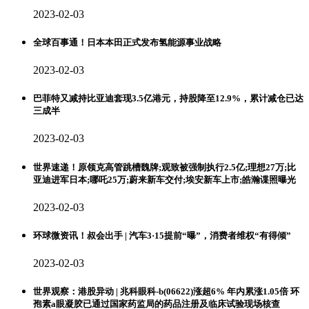
2023-02-03
全球百事通！日本本田正式发布氢能源事业战略
2023-02-03
巴菲特又减持比亚迪套现3.5亿港元，持股降至12.9%，累计减仓已达
三成半
2023-02-03
世界速递！原领克高管跳槽魏牌;观致被强制执行2.5亿;理想27万;比
亚迪进军日本;哪吒25万;蔚来新车交付;埃安新车上市;皓瀚谍照曝光
2023-02-03
环球微资讯！叔会出手 | 汽车3·15提前“曝”，消费者维权“有得倾”
2023-02-03
世界观察：港股异动 | 兆科眼科-b(06622)涨超6% 年内累涨1.05倍 环
孢素a眼凝胶已通过国家药监局的药品注册及临床试验现场核查