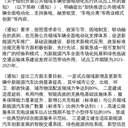
《关于组织开展公共领域车辆全面电动化先行区试点工作的通
知》 （以下简称《通知》）， 明确提出“加快推进公共领域车
辆全面电动化，支持换电、融资租赁、‘车电分离’等商业模式
创新”等内容。
《通知》要求，按照需求牵引、政策引导、因地制宜、联动融
合的原则，在完善公共领域车辆全面电动化支撑体系，促进新
能源汽车推广、基础设施建设、新技术新模式应用、政策标准
法规完善等方面积极创新、先行先试，探索形成一批可复制可
推广的经验和模式，为新能源汽车全面市场化拓展和绿色低碳
交通运输体系建设发挥示范带动作用。 试点工作期限为2023-
2025年。
《通知》提出三方面主要目标。 一是试点领域新增及更新车
辆中新能源汽车比例显著提高， 其中城市公交、出租、环
卫、邮政快递、城市物流配送领域力争达到80%。 二是建成
适度超前、布局均衡、智能高效的充换电基础设施体系， 服
务保障能力显著提升，新增公共充电桩（标准桩）与公共领域
新能源汽车推广数量（标准车）比例力争达到1：1，高速公路
服务区充电设施车位占比预期不低于小型停车位的10%，形成
一批典型的综合能源服务示范站。 三是建立健全适应新能源
汽车创新发展的智能交通系统、绿色能源供给系统、新型信息