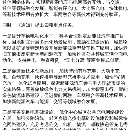
通信网络体系 ，实现新能源汽车与电网高效互动，与交通、
通信等领域融合发展。智能有序充电、大功率充电、快速换电
等新技术应用有效扩大，车网融合等新技术得到充分验证。
同时，《通知》提出四项重点任务。
一是提升车辆电动化水平。 科学合理制定新能源汽车推广目
标，因地制宜开展多元化场景应用，鼓励在短途运输、城建物
流以及矿场等特定场景开展新能源重型货车推广应用，加快老
旧车辆报废更新为新能源汽车，加快推进公共领域车辆全面电
动化。 支持换电、融资租赁、“车电分离”等商业模式创新。
二是促进新技术创新应用。 加快智能有序充电、大功率充
电、自动充电、快速换电等新型充换电技术应用，加快“光储
充放”一体化试点应用。探索新能源汽车参与电力现货市场的
实施路径，完善储放绿色电力交易机制，加大智慧出行、智能
绿色物流体系建设，促进智能网联、车网融合等新技术应用，
加快新能源汽车与能源、交通等领域融合发展。
三是完善充换电基础设施。 优化中心城区公共充电网络建设
布局，加强公路沿线、郊区乡镇充换电基础设施建设和城际快
充网络建设。充分考虑公交、出租、物流、邮政快递等充电需