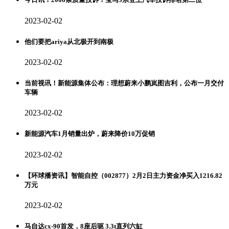
2023-02-02
他们要把ariya从北极开到南极
2023-02-02
当前视讯！新能源集体公布：理想蔚来小鹏岚图吉利，公布一月交付
车辆
2023-02-02
新能源汽车1月销量出炉，蔚来降价10万促销
2023-02-02
【环球播资讯】智能自控（002877）2月2日主力资金净买入1216.82
万元
2023-02-02
马自达cx-90首发，8座后驱 3.3t直列六缸