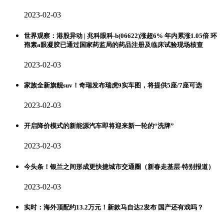
2023-02-03
世界观察：港股异动 | 兆科眼科-b(06622)涨超6% 年内累涨1.05倍 环
孢素a眼凝胶已通过国家药监局的药品注册及临床试验现场核查
2023-02-03
家族全新旗舰suv！奇瑞发布瑞虎9实车图，将提供5座/7座可选
2023-02-03
开启降价模式的新能源汽车即将迎来新一轮的“洗牌”
2023-02-03
今头条！银兰之间形成更快捷城市交通圈（新春走基层·特别报道）
2023-02-03
实时：海外顶配约13.2万元！新款马自达2发布 国产还有戏吗？