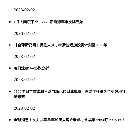
2023-02-02
1月大面积下滑，2023新能源车市洗牌开始！
2023-02-02
【全球新要闻】押注未来，特斯拉增加投资计划至2025年
2023-02-02
每日速读!lin协议分析
2023-02-02
2022年日产雷诺和三菱电动化转型成绩单：总结过往是为了更好地预
测未来
2023-02-02
全球消息！发力共享单车却遭大客户砍单，永祺车业ipo盯上e-bike？