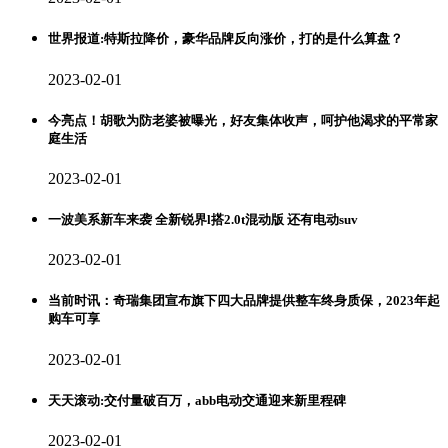
世界报道:特斯拉降价，豪华品牌反向涨价，打的是什么算盘？
2023-02-01
今亮点！胡歌为防老婆被曝光，好友集体收声，呵护他渴求的平常家
庭生活
2023-02-01
一波美系新车来袭 全新锐界l搭2.0t混动版 还有电动suv
2023-02-01
当前时讯：奇瑞集团宣布旗下四大品牌提供整车终身质保，2023年起
购车可享
2023-02-01
天天滚动:交付量破百万，abb电动交通迎来新里程碑
2023-02-01