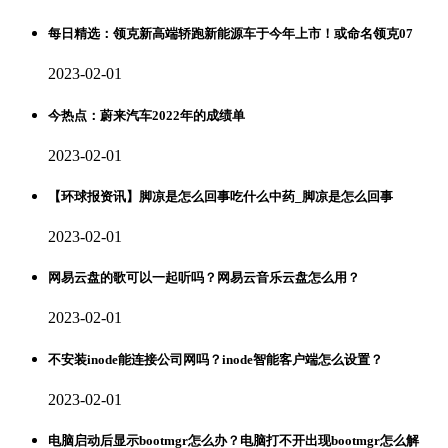
每日精选：领克新高端轿跑新能源车于今年上市！或命名领克07
2023-02-01
今热点：蔚来汽车2022年的成绩单
2023-02-01
【环球报资讯】脚凉是怎么回事吃什么中药_脚凉是怎么回事
2023-02-01
网易云盘的歌可以一起听吗？网易云音乐云盘怎么用？
2023-02-01
不安装inode能连接公司网吗？inode智能客户端怎么设置？
2023-02-01
电脑启动后显示bootmgr怎么办？电脑打不开出现bootmgr怎么解