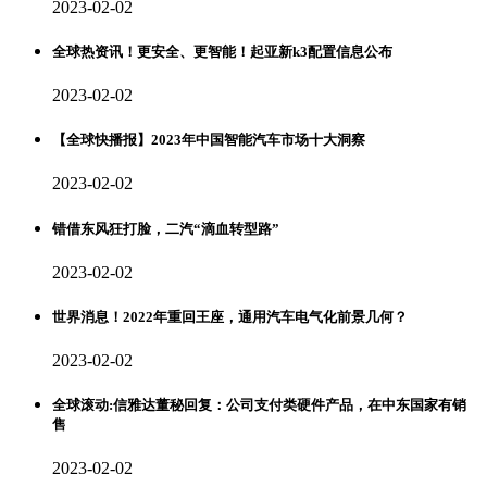
2023-02-02
全球热资讯！更安全、更智能！起亚新k3配置信息公布
2023-02-02
【全球快播报】2023年中国智能汽车市场十大洞察
2023-02-02
错借东风狂打脸，二汽“滴血转型路”
2023-02-02
世界消息！2022年重回王座，通用汽车电气化前景几何？
2023-02-02
全球滚动:信雅达董秘回复：公司支付类硬件产品，在中东国家有销
售
2023-02-02