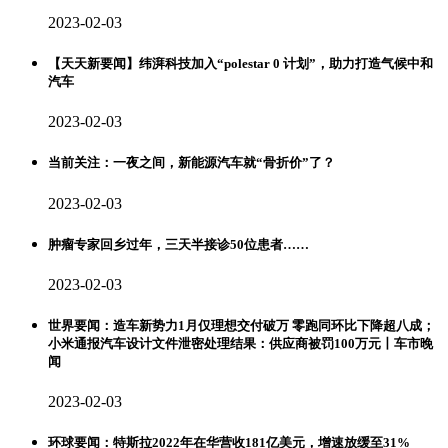
2023-02-03
【天天新要闻】纬湃科技加入“polestar 0 计划”，助力打造气候中和
汽车
2023-02-03
当前关注：一夜之间，新能源汽车就“骨折价”了？
2023-02-03
肿瘤专家回乡过年，三天半接诊50位患者……
2023-02-03
世界要闻：造车新势力1月仅理想交付破万 零跑同环比下降超八成；
小米通报汽车设计文件泄密处理结果：供应商被罚100万元丨车市晚
闻
2023-02-03
环球要闻：特斯拉2022年在华营收181亿美元，增速放缓至31%