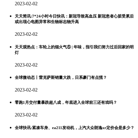
2023-02-02
天天简讯:7*24小时今日快讯：新冠导致高血压 新冠患者心脏受累后
或出现心电图异常和生物标志物升高
2023-02-02
天天观热点：车轮上的烟火气⑤ | 年味，指引我们努力过后回家的明
灯
2023-02-02
全球微动态丨雷克萨斯销量大跌，日系豪门有点慌？
2023-02-02
零跑1月交付量暴跌超八成，年底进入全球前三还有戏吗？
2023-02-02
全球快讯:紧凑车身、ea211发动机，上汽大众朗逸xr定价会是多少？