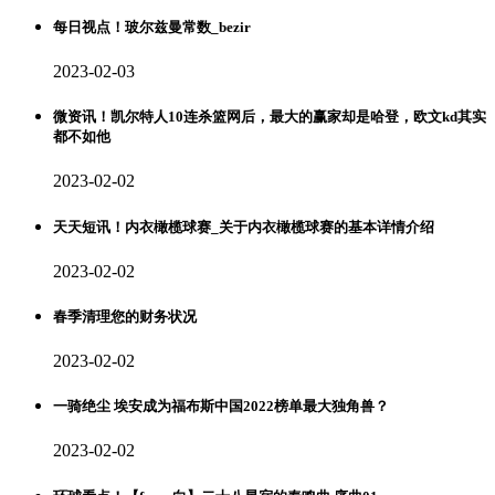
每日视点！玻尔兹曼常数_bezir
2023-02-03
微资讯！凯尔特人10连杀篮网后，最大的赢家却是哈登，欧文kd其实
都不如他
2023-02-02
天天短讯！内衣橄榄球赛_关于内衣橄榄球赛的基本详情介绍
2023-02-02
春季清理您的财务状况
2023-02-02
一骑绝尘 埃安成为福布斯中国2022榜单最大独角兽？
2023-02-02