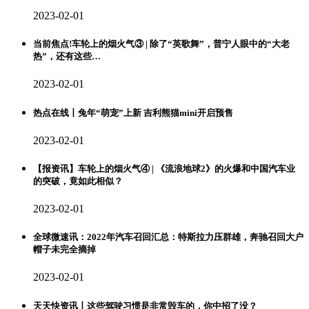
2023-02-01
当前焦点!车轮上的烟火气③ | 除了“英歌舞”，普宁人眼中的“大老
热”，还有这些…
2023-02-01
热点在线丨兔年“萌宠”上新 吉利熊猫mini开启预售
2023-02-01
【报资讯】车轮上的烟火气④ | 《流浪地球2》的火爆和中国汽车业
的突破，竟如此相似？
2023-02-01
全球微速讯：2022年汽车召回汇总：特斯拉力压群雄，奔驰召回大户
帽子未完全摘掉
2023-02-01
天天快资讯丨这些驾驶习惯是非常毁车的，你中招了没？