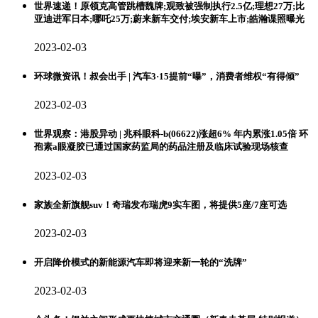
世界速递！原领克高管跳槽魏牌;观致被强制执行2.5亿;理想27万;比
亚迪进军日本;哪吒25万;蔚来新车交付;埃安新车上市;皓瀚谍照曝光
2023-02-03
环球微资讯！叔会出手 | 汽车3·15提前“曝”，消费者维权“有得倾”
2023-02-03
世界观察：港股异动 | 兆科眼科-b(06622)涨超6% 年内累涨1.05倍 环
孢素a眼凝胶已通过国家药监局的药品注册及临床试验现场核查
2023-02-03
家族全新旗舰suv！奇瑞发布瑞虎9实车图，将提供5座/7座可选
2023-02-03
开启降价模式的新能源汽车即将迎来新一轮的“洗牌”
2023-02-03