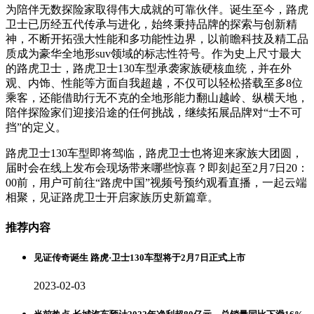
为陪伴无数探险家取得伟大成就的可靠伙伴。诞生至今，路虎
卫士已历经五代传承与进化，始终秉持品牌的探索与创新精
神，不断开拓强大性能和多功能性边界，以前瞻科技及精工品
质成为豪华全地形suv领域的标志性符号。作为史上尺寸最大
的路虎卫士，路虎卫士130车型承袭家族硬核血统，并在外
观、内饰、性能等方面自我超越，不仅可以轻松搭载至多8位
乘客，还能借助行无不克的全地形能力翻山越岭、纵横天地，
陪伴探险家们迎接沿途的任何挑战，继续拓展品牌对“士不可
挡”的定义。
路虎卫士130车型即将驾临，路虎卫士也将迎来家族大团圆，
届时会在线上发布会现场带来哪些惊喜？即刻起至2月7日20：
00前，用户可前往“路虎中国”视频号预约观看直播，一起云端
相聚，见证路虎卫士开启家族历史新篇章。
推荐内容
见证传奇诞生 路虎·卫士130车型将于2月7日正式上市
2023-02-03