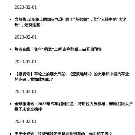
2023-02-01
当前焦点!车轮上的烟火气③ | 除了“英歌舞”，普宁人眼中的“大老
热”，还有这些…
2023-02-01
热点在线丨兔年“萌宠”上新 吉利熊猫mini开启预售
2023-02-01
【报资讯】车轮上的烟火气④ | 《流浪地球2》的火爆和中国汽车业
的突破，竟如此相似？
2023-02-01
全球微速讯：2022年汽车召回汇总：特斯拉力压群雄，奔驰召回大户
帽子未完全摘掉
2023-02-01
天天快资讯丨这些驾驶习惯是非常毁车的，你中招了没？