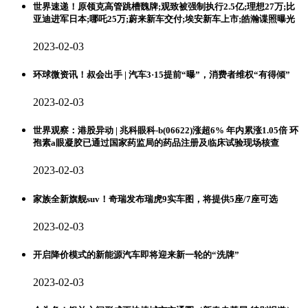
世界速递！原领克高管跳槽魏牌;观致被强制执行2.5亿;理想27万;比
亚迪进军日本;哪吒25万;蔚来新车交付;埃安新车上市;皓瀚谍照曝光
2023-02-03
环球微资讯！叔会出手 | 汽车3·15提前“曝”，消费者维权“有得倾”
2023-02-03
世界观察：港股异动 | 兆科眼科-b(06622)涨超6% 年内累涨1.05倍 环
孢素a眼凝胶已通过国家药监局的药品注册及临床试验现场核查
2023-02-03
家族全新旗舰suv！奇瑞发布瑞虎9实车图，将提供5座/7座可选
2023-02-03
开启降价模式的新能源汽车即将迎来新一轮的“洗牌”
2023-02-03