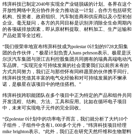
纬湃科技已制定2040年实现全产业链脱碳的计划。各界在这个
开放性网络中充分协作并全力推动这一计划，合作方包括研究
机构、投资者、政府组织、汽车制造商和供应商以及小型初创
企业。毫无疑问，各方的共同目标是识别并消除全生命周期内
的各项碳排放因素，即从原材料提取、材料加工、生产运输和
产品处置等全过程。
“我们很荣幸地宣布纬湃科技成为polestar 0计划的9728太阳集
团的合作伙伴，” 极星计划负责人hans pehrson表示。极星是沃
尔沃汽车集团与浙江吉利控股集团共同拥有的瑞典高端电动汽
车品牌。“实现完全可持续发展的社会需要我们以前所未有的
方式共同努力，我们正与那些怀有同样愿景的伙伴携手同行。
纬湃科技凭借其丰富的电气化经验和对可持续发展的不懈承
诺，是极星在该项目中的绝佳搭档。”
纬湃科技跨职能团队在多个项目中正为特定的产品和组件共同
开发流程、结构、方法、工具和应用。比如在循环电子项目
中，未来可实现电子元件的完全回收。
“仅polestar 0计划中的功率电子而言，我们就分析了大约10个
子组件，子组件中含有1, 000多个元件，”纬湃科技项目经理
mike brighton表示。“此外，我们正在研究天然纤维和生物塑料