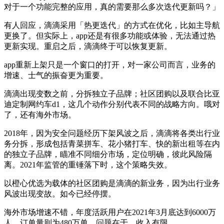
对于一个功能完整的应用，真的需要那么多次迭代更新吗？」
有人回应，滴滴采用「热更迭代」的方式在优化，比如主导航
更换了。但实际上，app还是有很多功能或体验，无法通过热
更新实现。重启之后，滴滴终于可以恢复更新。
app重新上架只是一个窗口的打开，对一家公司而言，业务的
增速、士气的振奋更为重要。
滴滴出现变数之前，分拆独立子品牌；社区团购以及联合比亚
迪定制网约车d1，这几个动作分别代表不同的战略方向。哦对
了，还有海外市场。
2018年，因为安全问题经历下架风波之后，滴滴将各类出行业
务分拆，形成包括青菜拼车、花小猪打车、快的新出租等在内
的独立子品牌，瞄准不同细分市场，定位明确，彼此风险隔
离。2021年监管的重锤落下时，这个策略失效。
以橙心优选为载体的社区团购是滴滴的新业务，因为出行业务
风波出现变故。如今已经停摆。
海外市场增速不错，年度活跃用户在2021年3月底达到6000万
人，订单量则为480万单。问题在于，收入有限。