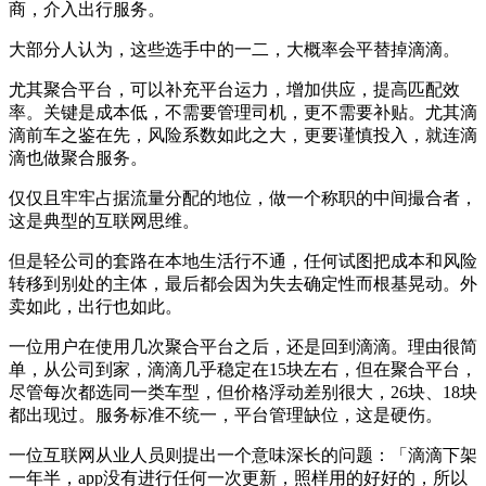
商，介入出行服务。
大部分人认为，这些选手中的一二，大概率会平替掉滴滴。
尤其聚合平台，可以补充平台运力，增加供应，提高匹配效
率。关键是成本低，不需要管理司机，更不需要补贴。尤其滴
滴前车之鉴在先，风险系数如此之大，更要谨慎投入，就连滴
滴也做聚合服务。
仅仅且牢牢占据流量分配的地位，做一个称职的中间撮合者，
这是典型的互联网思维。
但是轻公司的套路在本地生活行不通，任何试图把成本和风险
转移到别处的主体，最后都会因为失去确定性而根基晃动。外
卖如此，出行也如此。
一位用户在使用几次聚合平台之后，还是回到滴滴。理由很简
单，从公司到家，滴滴几乎稳定在15块左右，但在聚合平台，
尽管每次都选同一类车型，但价格浮动差别很大，26块、18块
都出现过。服务标准不统一，平台管理缺位，这是硬伤。
一位互联网从业人员则提出一个意味深长的问题：「滴滴下架
一年半，app没有进行任何一次更新，照样用的好好的，所以