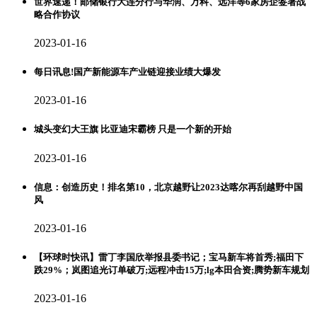
世界速递！邮储银行大连分行与华润、万科、远洋等6家房企签署战
略合作协议
2023-01-16
每日讯息!国产新能源车产业链迎接业绩大爆发
2023-01-16
城头变幻大王旗 比亚迪宋霸榜 只是一个新的开始
2023-01-16
信息：创造历史！排名第10，北京越野让2023达喀尔再刮越野中国
风
2023-01-16
【环球时快讯】雷丁李国欣举报县委书记；宝马新车将首秀;福田下
跌29%；岚图追光订单破万;远程冲击15万;lg本田合资;腾势新车规划
2023-01-16