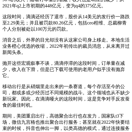
2021年q2上市初期的448亿元，变为q4的375亿元。
这段时间，滴滴还经历了退市，股价从14美元的发行价一路跌
至2.29美元；并且被罚款80.26亿元，包括ceo程维、总裁柳青
个人分别被处以100万元的罚款。
消音之后，外界的目光却没有从这家公司身上移走。本地生活
业务橙心优选的收缩，2022年初传出的裁员消息，从未离开过
新闻头条。
抛开这些宏观叙事不谈，滴滴停滞的这段时间，订单量在减
少，收入在下滑，但是已下载可使用的老用户似乎没有抛弃
它。
移动出行是从硝烟里走出来的一条赛道，每个存活至今的公
司，都或多或少经历过不同规模的战斗。这个领域也从不缺少
新玩家。因此，在滴滴哑火的这段时间，这是竞争对手反攻蚕
食的最佳时机。
期间，美团重启出行，高德聚合出行也在发力，国家队t3下
场，微信九宫格也推出聚合出行服务；甚至就在2022年快要结
束的时候，抖音也伸出一脚，以类高德的模式，通过连接服务