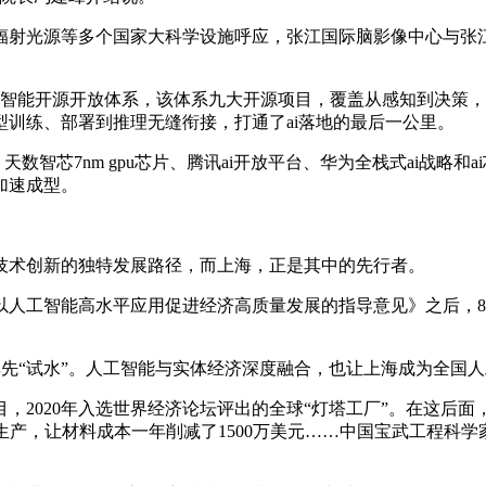
辐射光源等多个国家大科学设施呼应，张江国际脑影像中心与张
b浦源”人工智能开源开放体系，该体系九大开源项目，覆盖从感知到
训练、部署到推理无缝衔接，打通了ai落地的最后一公里。
天数智芯7nm gpu芯片、腾讯ai开放平台、华为全栈式ai战略
加速成型。
技术创新的独特发展路径，而上海，正是其中的先行者。
人工智能高水平应用促进经济高质量发展的指导意见》之后，8
果率先“试水”。人工智能与实体经济深度融合，也让上海成为全国
项目，2020年入选世界经济论坛评出的全球“灯塔工厂”。在这后
能生产，让材料成本一年削减了1500万美元……中国宝武工程科