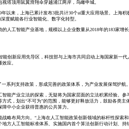
电视塔顶用鼠翼滑翔伞穿越浦江两岸，鸟瞰申城。
19年以来，上海已累计发布3批共计30个ai重大应用场景。上海
i深度赋能各行业智能化、数字化转型。
智能产业基地，规模以上企业数量从2018年的183家增长到20
)人工智能创新应用先导区，科技部与上海市共同启动上海国家新一
雁效应。
。
了一系列支持政策，形成完善的政策体系，为产业发展保驾护航
工智能产业立法的探索，无疑将为国家层面的立法积累经验。参
等方式，划出“不可为”的范围，能够更好释放活力，鼓励各类主
保障中小企业获得普惠的公共算力。
能战略布局方向。“上海在人工智能政策创新领域的标杆性探索
个地方人工智能标准体系、实施国内首个算法创新行动计划、持