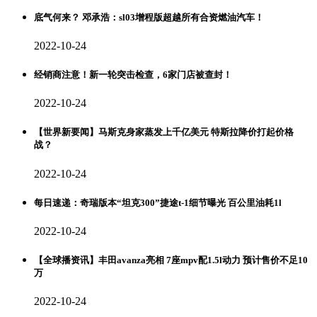
底气何来？ 邓承浩：sl03增程版超越所有合资燃油汽车！
2022-10-24
经销商注意！新一轮突击检查，6家门店被查封！
2022-10-24
【世界新要闻】马斯克身家蒸发上千亿美元 特斯拉降价打起价格
战？
2022-10-24
每日速递：奇瑞版本“坦克300”捷途t-1细节曝光 百公里油耗1l
2022-10-24
【全球播资讯】丰田avanza亮相 7座mpv配1.5l动力 预计售价不足10
万
2022-10-24