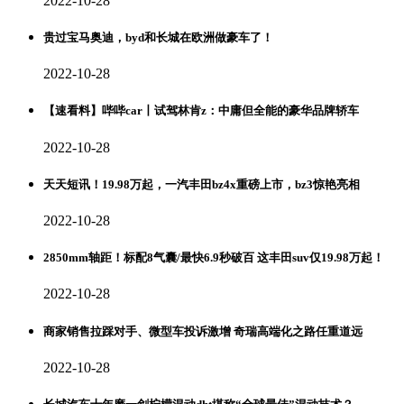
2022-10-28
贵过宝马奥迪，byd和长城在欧洲做豪车了！
2022-10-28
【速看料】哔哔car丨试驾林肯z：中庸但全能的豪华品牌轿车
2022-10-28
天天短讯！19.98万起，一汽丰田bz4x重磅上市，bz3惊艳亮相
2022-10-28
2850mm轴距！标配8气囊/最快6.9秒破百 这丰田suv仅19.98万起！
2022-10-28
商家销售拉踩对手、微型车投诉激增 奇瑞高端化之路任重道远
2022-10-28