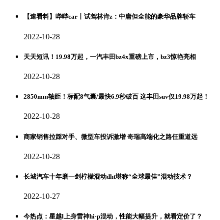
【速看料】哔哔car丨试驾林肯z：中庸但全能的豪华品牌轿车
2022-10-28
天天短讯！19.98万起，一汽丰田bz4x重磅上市，bz3惊艳亮相
2022-10-28
2850mm轴距！标配8气囊/最快6.9秒破百 这丰田suv仅19.98万起！
2022-10-28
商家销售拉踩对手、微型车投诉激增 奇瑞高端化之路任重道远
2022-10-28
长城汽车十年磨一剑柠檬混动dht堪称“全球最佳”混动技术？
2022-10-27
今热点：星越l上身雷神hi·p混动，性能大幅提升，就看定价了？