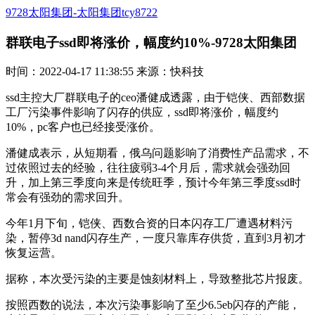
9728太阳集团-太阳集团tcy8722
群联电子ssd即将涨价，幅度约10%-9728太阳集团
时间：2022-04-17 11:38:55 来源：快科技
ssd主控大厂群联电子的ceo潘健成透露，由于铠侠、西部数据
工厂污染事件影响了闪存的供应，ssd即将涨价，幅度约
10%，pc客户也已经接受涨价。
潘健成表示，从短期看，俄乌问题影响了消费性产品需求，不
过依照过去的经验，往往疲弱3-4个月后，需求就会强劲回
升，加上第三季度向来是传统旺季，预计今年第三季度ssd时
常会有强劲的需求回升。
今年1月下旬，铠侠、西数合资的日本闪存工厂遭遇材料污
染，暂停3d nand闪存生产，一度只靠库存供货，直到3月初才
恢复运营。
据称，本次受污染的主要是蚀刻材料上，导致整批芯片报废。
按照西数的说法，本次污染事影响了至少6.5eb闪存的产能，