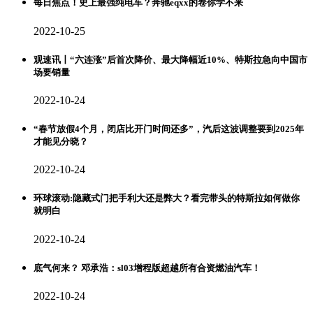
每日焦点！史上最强纯电车？奔驰eqxx的卷你学不来
2022-10-25
观速讯丨“六连涨”后首次降价、最大降幅近10%、特斯拉急向中国市
场要销量
2022-10-24
“春节放假4个月，闭店比开门时间还多”，汽后这波调整要到2025年
才能见分晓？
2022-10-24
环球滚动:隐藏式门把手利大还是弊大？看完带头的特斯拉如何做你
就明白
2022-10-24
底气何来？ 邓承浩：sl03增程版超越所有合资燃油汽车！
2022-10-24