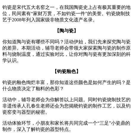
钧瓷是宋代五大名窑之一，在我国陶瓷史上占有极其重要的地
位，民间素有“家财万贯，不如钧瓷一件”的美誉。钧瓷烧制技
艺于2008年列入国家级非物质文化遗产名录。
【陶与瓷】
你知道陶与瓷有哪些不同吗？活动伊始，我们先来探究陶与瓷
的差异。本期活动，辅导老师会带领大家探索陶与瓷的制作原
料与烧制温度，通过实验对比，让你对陶与瓷有更加深刻的科
学认识。
【钧瓷釉色】
钧瓷的釉色绚烂丰富，那你知道这些颜色是如何产生的吗？是
什么物质决定了釉料的色彩？
活动中，辅导老师会为你解答以上问题。同时钧瓷烧制技艺的
非遗传承人孔春生老师还会为您揭晓钧瓷的制作工艺，以及钧
瓷窑变与器型的秘密。
活动体验环节，小朋友和家长将共同完成一个“三足”小瓷鼎的
制作，深入了解钧瓷的器型特点。