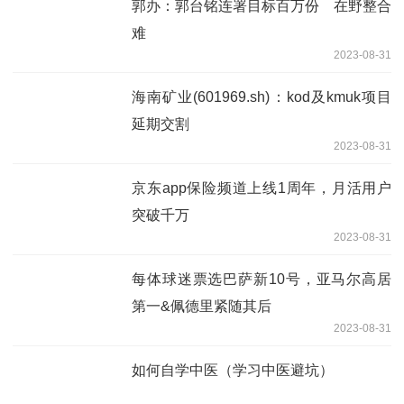
郭办：郭台铭连署目标百万份 在野整合
难
2023-08-31
海南矿业(601969.sh)：kod及kmuk项目
延期交割
2023-08-31
京东app保险频道上线1周年，月活用户
突破千万
2023-08-31
每体球迷票选巴萨新10号，亚马尔高居
第一&佩德里紧随其后
2023-08-31
如何自学中医（学习中医避坑）