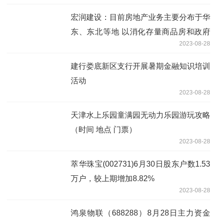
宏润建设：目前房地产业务主要分布于华
东、东北等地 以消化存量商品房和政府
2023-08-28
保障房项目为主
建行娄底新区支行开展暑期金融知识培训
活动
2023-08-28
天津水上乐园童满园无动力乐园游玩攻略
（时间 地点 门票）
2023-08-28
萃华珠宝(002731)6月30日股东户数1.53
万户，较上期增加8.82%
2023-08-28
鸿泉物联（688288）8月28日主力资金