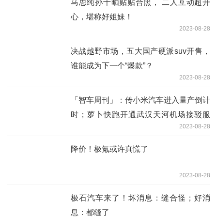
马思纯孙千晒贴贴合照， 二人互动超开
心，堪称好姐妹！
2023-08-28
决战越野市场，五大国产硬派suv开售，
谁能成为下一个“爆款”？
2023-08-28
「智车周刊」：传小米汽车进入量产倒计
时；萝卜快跑开通武汉天河机场接驳服
2023-08-28
务；禾赛纯固态激光雷达ft120在极石01
上首发上车
降价！极氪或许真慌了
2023-08-28
极石汽车来了！坏消息：缝合怪；好消
息：都缝了