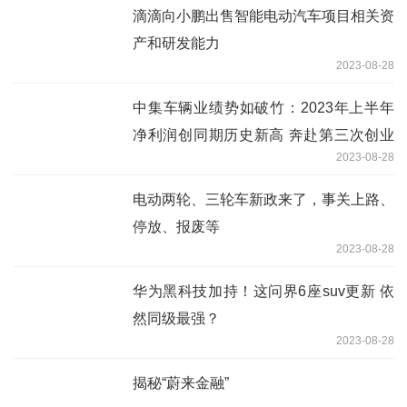
滴滴向小鹏出售智能电动汽车项目相关资
产和研发能力
2023-08-28
中集车辆业绩势如破竹：2023年上半年
净利润创同期历史新高 奔赴第三次创业
2023-08-28
的星辰大海
电动两轮、三轮车新政来了，事关上路、
停放、报废等
2023-08-28
华为黑科技加持！这问界6座suv更新 依
然同级最强？
2023-08-28
揭秘“蔚来金融”