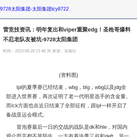
9728太阳集团-太阳集团tcy8722
雷竞技资讯：明年复出和viper重聚edg！圣枪哥爆料
不忍老队友被坑-9728太阳集团
时间：2023-08-29 13:48:35 来源：实锤社
(资料图)
lpl的夏季赛已经结束，wbg，blg，wbg以及jdg全
部进入世界赛，再次证明了老一代明星选手的含金量。
而lck方面也在近日结束了全部征程，跟lpl一样开启了
备战亚运会模式。
冒泡赛最后一日的交战的战队是dk和hle，对国内
观众而言都不算陌生。一方有着许秀三叔和deft，另一