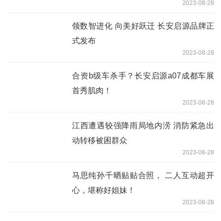
2023-08-28
领数智进化 向美好跃迁 长安启源品牌正
式发布
2023-08-28
合资b级车杀手？长安启源a07成都车展
首秀肌肉！
2023-08-28
江西遭遇较强降雨局地内涝 消防紧急出
动转移被困群众
2023-08-28
马思纯孙千晒贴贴合照， 二人互动超开
心，堪称好姐妹！
2023-08-28