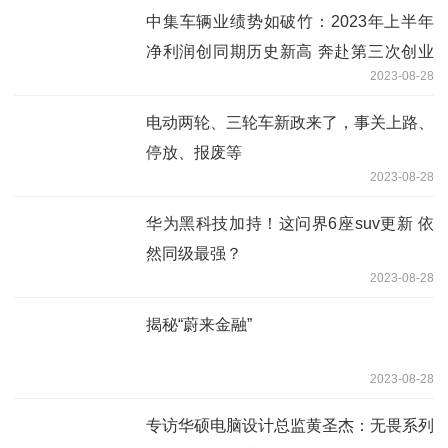
中集车辆业绩势如破竹：2023年上半年
净利润创同期历史新高 奔赴第三次创业
2023-08-28
的星辰大海
电动两轮、三轮车新政来了，事关上路、
停放、报废等
2023-08-28
华为黑科技加持！这问界6座suv更新 依
然同级最强？
2023-08-28
揭秘“蔚来金融”
2023-08-28
专访华硕电脑设计总监黄圣杰：无畏系列