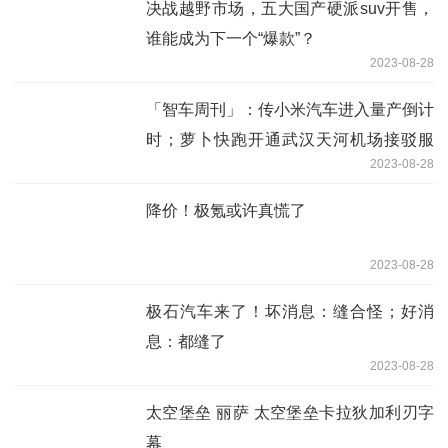
决战越野市场，五大国产硬派suv开售，
谁能成为下一个“爆款”？
2023-08-28
「智车周刊」：传小米汽车进入量产倒计
时；萝卜快跑开通武汉天河机场接驳服
2023-08-28
务；禾赛纯固态激光雷达ft120在极石01
上首发上车
降价！极氪或许真慌了
2023-08-28
极石汽车来了！坏消息：缝合怪；好消
息：都缝了
2023-08-28
太空堡垒 丽萨 太空堡垒卡拉狄加利刃字
幕