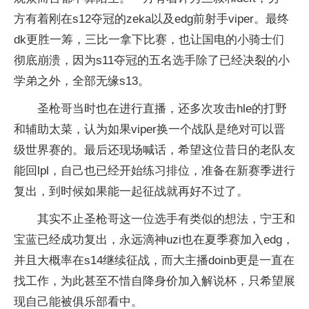
方有着刚在s12夺冠的zeka以及edg前射手viper。最终
dk更胜一筹，三比一拿下比赛，也让国电的小骑士们
彻底崩溃，因为s11夺冠的五名选手除了已经决裂的小
学弟之外，全部无缘s13。
圣枪哥当时也在进行直播，还多次攻击hle的打野
和辅助太菜，认为如果viper换一个战队是绝对可以晋
级世界赛的。最后还现场喊话，希望这位昔日的老队友
能回lpl，自己也已经开始练习排位，准备在新赛季进行
复出，到时候如果能一起征战就再好不过了。
其实不止圣枪哥这一位选手有类似的想法，宁王和
宝蓝已经成功复出，永远滴神uzi也在夏季赛加入edg，
并且大概率在s14继续征战，而大主播doinb更是一直在
找工作，为此甚至不惜自降身价加入解说杯，只希望展
现自己能被俱乐部看中。