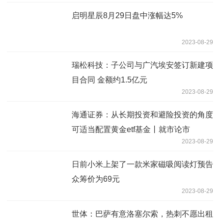
启明星辰8月29日盘中涨幅达5%
2023-08-29
瑞松科技：子公司与广汽埃安签订新建项
目合同 金额约1.5亿元
2023-08-29
海通证券：从长期投资和避险投资的角度
可适当配置黄金etf基金丨就市论市
2023-08-29
日前小米上架了一款米家磁吸阅读灯预告
众筹价为69元
2023-08-29
世体：巴萨有意洛塞尔索，热刺不愿出租