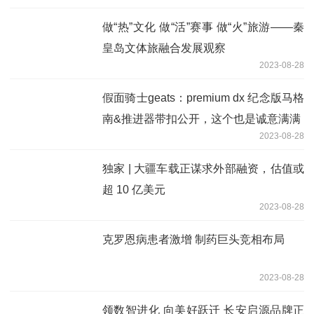
做“热”文化 做“活”赛事 做“火”旅游——秦
皇岛文体旅融合发展观察
2023-08-28
假面骑士geats：premium dx 纪念版马格
南&推进器带扣公开，这个也是诚意满满
2023-08-28
独家 | 大疆车载正谋求外部融资，估值或
超 10 亿美元
2023-08-28
克罗恩病患者激增 制药巨头竞相布局
2023-08-28
领数智进化 向美好跃迁 长安启源品牌正