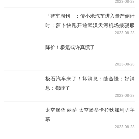
2023-08-28
「智车周刊」：传小米汽车进入量产倒计
时；萝卜快跑开通武汉天河机场接驳服
2023-08-28
务；禾赛纯固态激光雷达ft120在极石01
上首发上车
降价！极氪或许真慌了
2023-08-28
极石汽车来了！坏消息：缝合怪；好消
息：都缝了
2023-08-28
太空堡垒 丽萨 太空堡垒卡拉狄加利刃字
幕
2023-08-28