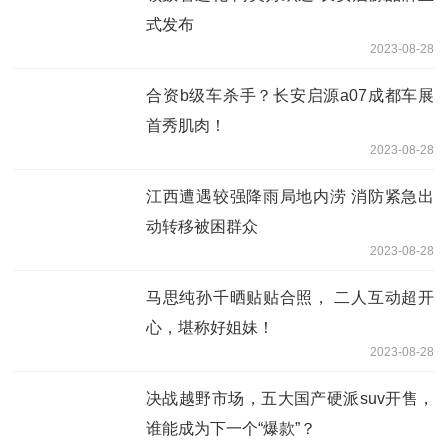
式发布
2023-08-28
合资b级车杀手？长安启源a07成都车展
首秀肌肉！
2023-08-28
江西遭遇较强降雨局地内涝 消防紧急出
动转移被困群众
2023-08-28
马思纯孙千晒贴贴合照， 二人互动超开
心，堪称好姐妹！
2023-08-28
决战越野市场，五大国产硬派suv开售，
谁能成为下一个“爆款”？