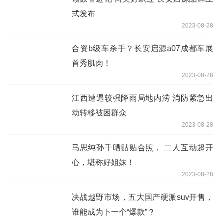
式发布
2023-08-28
合资b级车杀手？长安启源a07成都车展
首秀肌肉！
2023-08-28
江西遭遇较强降雨局地内涝 消防紧急出
动转移被困群众
2023-08-28
马思纯孙千晒贴贴合照， 二人互动超开
心，堪称好姐妹！
2023-08-28
决战越野市场，五大国产硬派suv开售，
谁能成为下一个“爆款”？