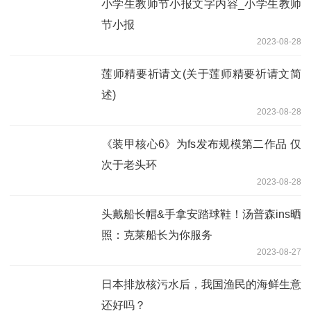
小学生教师节小报文字内容_小学生教师
节小报
2023-08-28
莲师精要祈请文(关于莲师精要祈请文简
述)
2023-08-28
《装甲核心6》为fs发布规模第二作品 仅
次于老头环
2023-08-28
头戴船长帽&手拿安踏球鞋！汤普森ins晒
照：克莱船长为你服务
2023-08-27
日本排放核污水后，我国渔民的海鲜生意
还好吗？