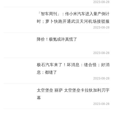
2023-08-28
「智车周刊」：传小米汽车进入量产倒计
时；萝卜快跑开通武汉天河机场接驳服
2023-08-28
务；禾赛纯固态激光雷达ft120在极石01
上首发上车
降价！极氪或许真慌了
2023-08-28
极石汽车来了！坏消息：缝合怪；好消
息：都缝了
2023-08-28
太空堡垒 丽萨 太空堡垒卡拉狄加利刃字
幕
2023-08-28