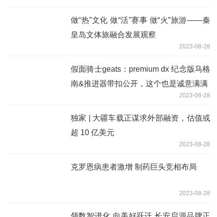
做“热”文化 做“活”赛事 做“火”旅游——秦
皇岛文体旅融合发展观察
2023-08-28
假面骑士geats：premium dx 纪念版马格
南&推进器带扣公开，这个也是诚意满满
2023-08-28
独家 | 大疆车载正谋求外部融资，估值或
超 10 亿美元
2023-08-28
克罗恩病患者激增 制药巨头竞相布局
2023-08-28
领数智进化 向美好跃迁 长安启源品牌正