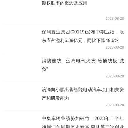
期权胜率的概念及应用
2023-08-28
保利置业集团(00119)发布中期业绩，股
东应占溢利6.39亿元，同比下降49.6%
2023-08-28
消防连线 | 远离电气火灾 给插线板“减
负”！
2023-08-28
滴滴向小鹏出售智能电动汽车项目相关资
产和研发能力
2023-08-28
中集车辆业绩势如破竹：2023年上半年
净利润创同期历史新高 奔赴第三次创业