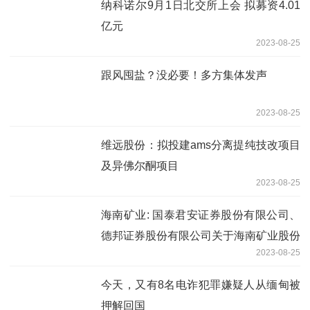
纳科诺尔9月1日北交所上会 拟募资4.01
亿元
2023-08-25
跟风囤盐？没必要！多方集体发声
2023-08-25
维远股份：拟投建ams分离提纯技改项目
及异佛尔酮项目
2023-08-25
海南矿业: 国泰君安证券股份有限公司、
德邦证券股份有限公司关于海南矿业股份
2023-08-25
有限公司使用部分闲置募集资金进行现金
管理的核查意见
今天，又有8名电诈犯罪嫌疑人从缅甸被
押解回国