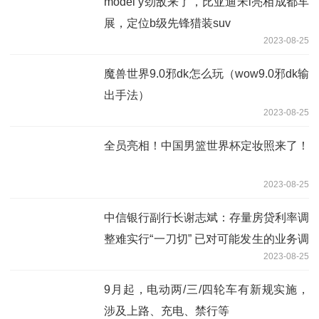
model y劲敌来了，比亚迪宋l亮相成都车
展，定位b级先锋猎装suv
2023-08-25
魔兽世界9.0邪dk怎么玩（wow9.0邪dk输
出手法）
2023-08-25
全员亮相！中国男篮世界杯定妆照来了！
2023-08-25
中信银行副行长谢志斌：存量房贷利率调
整难实行“一刀切” 已对可能发生的业务调
2023-08-25
整做好了预案
9月起，电动两/三/四轮车有新规实施，
涉及上路、充电、禁行等