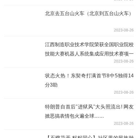
北京去五台山火车（北京到五台山火车）
2023-08-26
江西制造职业技术学院荣获全国职业院校
技能大赛机器人系统集成应用技术赛项一
2023-08-26
等奖
状态火热！东契奇打满首节8中5独得14
分3助
2023-08-26
特朗普自首后"进狱风"大头照流出! 网友
掀恶搞表情包火遍全球……
2023-08-26
【石榴花开 籽籽同心】社区里的民族融