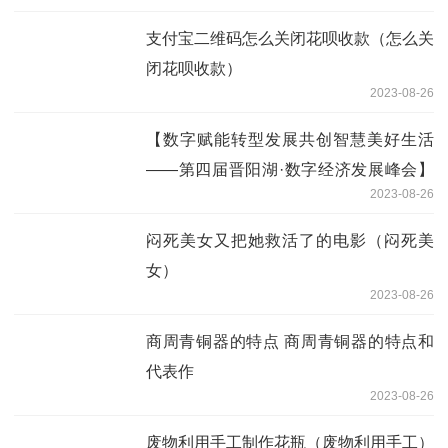
支付宝二维码怎么关闭花呗收款（怎么关
闭花呗收款）
2023-08-26
【数字赋能转型发展共创智慧美好生活
——第四届晋阳湖·数字经济发展峰会】
2023-08-26
中科曙光：为建设全国算力高地提供有力
支撑
闷死美女又把她救活了的电影（闷死美
女）
2023-08-26
商周青铜器的特点 商周青铜器的特点和
代表作
2023-08-26
废物利用手工制作花瓶（废物利用手工）