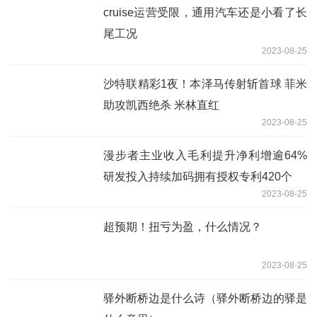
cruise运营受限，通用汽车还是小看了长
尾工况
2023-08-25
沙特联精彩1夜！本泽马传射斩首球 菲米
助攻凯西绝杀 米林直红
2023-08-25
漫步者主业收入毛利提升净利增逾64%
研发投入持续加码拥有授权专利420个
2023-08-25
超预期！扭亏为盈，什么情况？
2023-08-25
驿外断桥边是什么诗（驿外断桥边的驿是