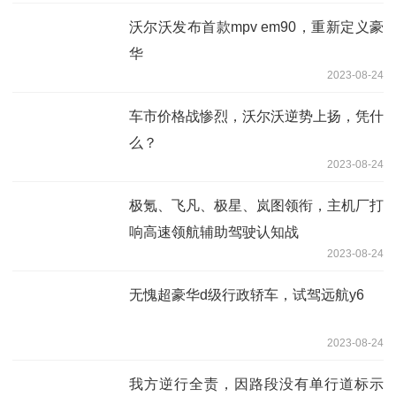
沃尔沃发布首款mpv em90，重新定义豪
华
2023-08-24
车市价格战惨烈，沃尔沃逆势上扬，凭什
么？
2023-08-24
极氪、飞凡、极星、岚图领衔，主机厂打
响高速领航辅助驾驶认知战
2023-08-24
无愧超豪华d级行政轿车，试驾远航y6
2023-08-24
我方逆行全责，因路段没有单行道标示