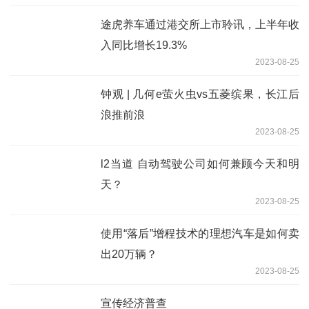
途虎养车通过港交所上市聆讯，上半年收
入同比增长19.3%
2023-08-25
钟观 | 几何e萤火虫vs五菱缤果，长江后
浪推前浪
2023-08-25
l2当道 自动驾驶公司如何兼顾今天和明
天？
2023-08-25
使用“落后”增程技术的理想汽车是如何卖
出20万辆？
2023-08-25
宣传经济普查