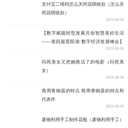
支付宝二维码怎么关闭花呗收款（怎么关
闭花呗收款）
2023-08-26
【数字赋能转型发展共创智慧美好生活
——第四届晋阳湖·数字经济发展峰会】
2023-08-26
中科曙光：为建设全国算力高地提供有力
支撑
闷死美女又把她救活了的电影（闷死美
女）
2023-08-26
商周青铜器的特点 商周青铜器的特点和
代表作
2023-08-26
废物利用手工制作花瓶（废物利用手工）