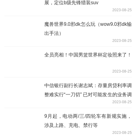
展，定位b级先锋猎装suv
2023-08-25
魔兽世界9.0邪dk怎么玩（wow9.0邪dk输
出手法）
2023-08-25
全员亮相！中国男篮世界杯定妆照来了！
2023-08-25
中信银行副行长谢志斌：存量房贷利率调
整难实行“一刀切” 已对可能发生的业务调
2023-08-25
整做好了预案
9月起，电动两/三/四轮车有新规实施，
涉及上路、充电、禁行等
2023-08-25