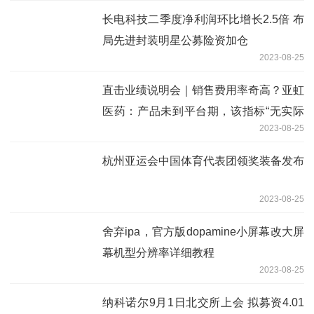
长电科技二季度净利润环比增长2.5倍 布
局先进封装明星公募险资加仓
2023-08-25
直击业绩说明会｜销售费用率奇高？亚虹
医药：产品未到平台期，该指标“无实际
2023-08-25
意义”
杭州亚运会中国体育代表团领奖装备发布
2023-08-25
舍弃ipa，官方版dopamine小屏幕改大屏
幕机型分辨率详细教程
2023-08-25
纳科诺尔9月1日北交所上会 拟募资4.01