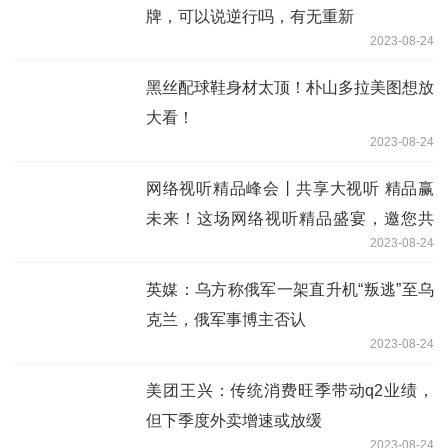
牌，可以说逆行吗，有无重新
2023-08-24
黑丝配球鞋身材太顶！朴山多拉美图想放
大看！
2023-08-24
网络视听精品峰会丨共享大视听 精品赢
未来！这场网络视听精品盛宴，邀您共
2023-08-24
赏！
英媒：乌方称俄军一架直升机“叛逃”至乌
克兰，俄军事博主否认
2023-08-24
美团王兴：传统消费旺季带动q2业绩，
但下季度外卖增速或放缓
2023-08-24