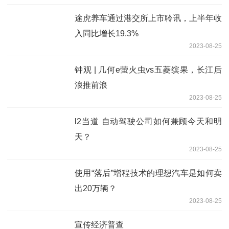
途虎养车通过港交所上市聆讯，上半年收
入同比增长19.3%
2023-08-25
钟观 | 几何e萤火虫vs五菱缤果，长江后
浪推前浪
2023-08-25
l2当道 自动驾驶公司如何兼顾今天和明
天？
2023-08-25
使用“落后”增程技术的理想汽车是如何卖
出20万辆？
2023-08-25
宣传经济普查