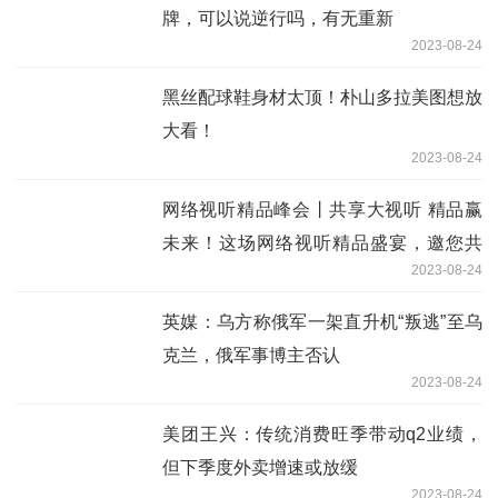
牌，可以说逆行吗，有无重新
2023-08-24
黑丝配球鞋身材太顶！朴山多拉美图想放
大看！
2023-08-24
网络视听精品峰会丨共享大视听 精品赢
未来！这场网络视听精品盛宴，邀您共
2023-08-24
赏！
英媒：乌方称俄军一架直升机“叛逃”至乌
克兰，俄军事博主否认
2023-08-24
美团王兴：传统消费旺季带动q2业绩，
但下季度外卖增速或放缓
2023-08-24