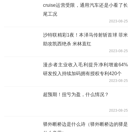
cruise运营受限，通用汽车还是小看了长
尾工况
2023-08-25
沙特联精彩1夜！本泽马传射斩首球 菲米
助攻凯西绝杀 米林直红
2023-08-25
漫步者主业收入毛利提升净利增逾64%
研发投入持续加码拥有授权专利420个
2023-08-25
超预期！扭亏为盈，什么情况？
2023-08-25
驿外断桥边是什么诗（驿外断桥边的驿是