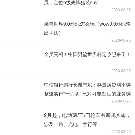
展，定位b级先锋猎装suv
2023-08-25
魔兽世界9.0邪dk怎么玩（wow9.0邪dk输
出手法）
2023-08-25
全员亮相！中国男篮世界杯定妆照来了！
2023-08-25
中信银行副行长谢志斌：存量房贷利率调
整难实行“一刀切” 已对可能发生的业务调
2023-08-25
整做好了预案
9月起，电动两/三/四轮车有新规实施，
涉及上路、充电、禁行等
2023-08-25