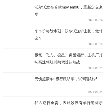
沃尔沃发布首款mpv em90，重新定义豪
华
2023-08-24
车市价格战惨烈，沃尔沃逆势上扬，凭什
么？
2023-08-24
极氪、飞凡、极星、岚图领衔，主机厂打
响高速领航辅助驾驶认知战
2023-08-24
无愧超豪华d级行政轿车，试驾远航y6
2023-08-24
我方逆行全责，因路段没有单行道标示