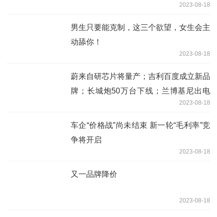
2023-08-18
男生只要能克制，这三个欲望，女生会主
动舔你！
2023-08-18
蔚来自研芯片将量产；吉利百度成立新品
牌；长城炮50万台下线；兰博基尼出电
2023-08-18
车！深圳启动建设“超充之城”；东风新能
源投入500亿
车企“价格战”尚未结束 新一轮“毛利率”竞
争将开启
2023-08-18
又一品牌降价
2023-08-18