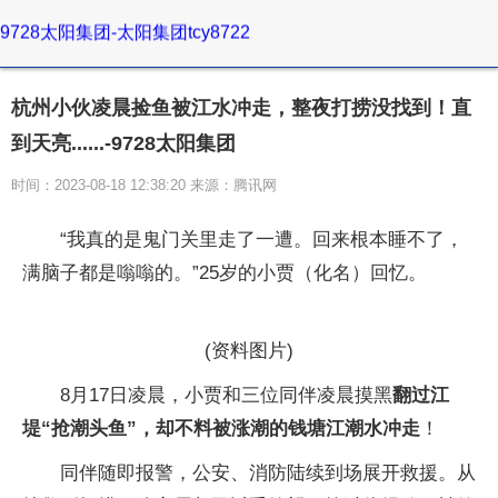
9728太阳集团-太阳集团tcy8722
杭州小伙凌晨捡鱼被江水冲走，整夜打捞没找到！直
到天亮......-9728太阳集团
时间：2023-08-18 12:38:20 来源：腾讯网
“我真的是鬼门关里走了一遭。回来根本睡不了，
满脑子都是嗡嗡的。”25岁的小贾（化名）回忆。
(资料图片)
8月17日凌晨，小贾和三位同伴凌晨摸黑
翻过江
堤“抢潮头鱼”，却不料被涨潮的钱塘江潮水冲走
！
同伴随即报警，公安、消防陆续到场展开救援。从