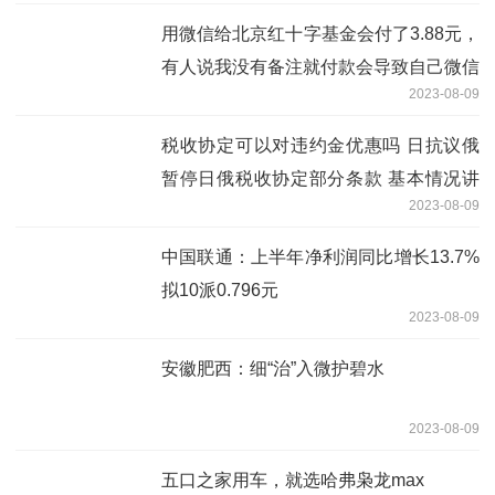
用微信给北京红十字基金会付了3.88元，
有人说我没有备注就付款会导致自己微信
2023-08-09
支付和名下银行卡被冻结
税收协定可以对违约金优惠吗 日抗议俄
暂停日俄税收协定部分条款 基本情况讲
2023-08-09
解
中国联通：上半年净利润同比增长13.7%
拟10派0.796元
2023-08-09
安徽肥西：细“治”入微护碧水
2023-08-09
五口之家用车，就选哈弗枭龙max