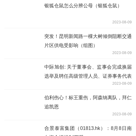
银狐仓鼠怎么分辨公母（银狐仓鼠）
2023-08-09
突发！昆明新闻路一棵大树倾倒阻断交通
片区供电受影响（组图）
2023-08-09
中际旭创: 关于董事会、监事会完成换届
选举及聘任高级管理人员、证券事务代表
2023-08-09
的公告
伯利伤心！标王重伤，阿森纳离队，拜仁
追凯恩
2023-08-09
合景泰富集团（01813.hk）：8月8日南