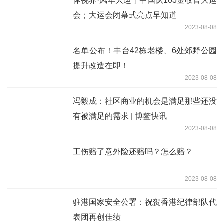
体视界·风华大运丨中国队103金收官大运
会；大运会闭幕式亮点早知道
2023-08-08
名单公布！丰台42栋老楼、6处郊野公园
提升改造在即！
2023-08-08
冯毅成：社区商业的机会是满足那些还没
有被满足的需求 | 博鳌快讯
2023-08-08
工伤赔了意外险还赔吗？怎么赔？
2023-08-08
驻港国家安全公署：祝贺香港纪律部队代
表团再创佳绩