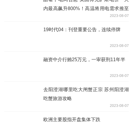
内最高飙升800%！高温将用电需求推至
2023-08-07
创纪录水平，令美国得克萨斯州的电网供
应紧张
19时代04：刊登重要公告，连续停牌
2023-08-07
融资中介行贿25万元，一审获刑11年半
2023-08-07
去阳澄湖哪里吃大闸蟹正宗 苏州阳澄湖
吃蟹旅游攻略
2023-08-07
欧洲主要股指开盘集体下跌