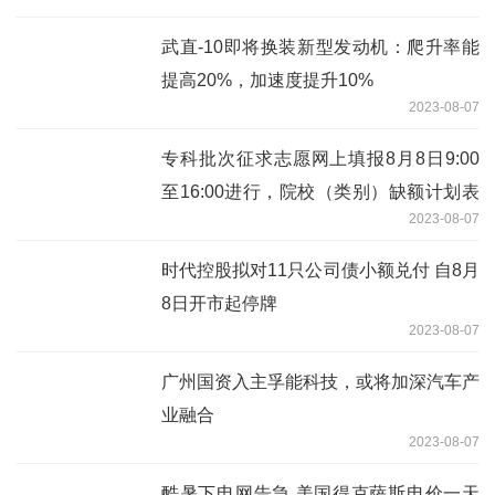
武直-10即将换装新型发动机：爬升率能
提高20%，加速度提升10%
2023-08-07
专科批次征求志愿网上填报8月8日9:00
至16:00进行，院校（类别）缺额计划表
2023-08-07
也已公布
时代控股拟对11只公司债小额兑付 自8月
8日开市起停牌
2023-08-07
广州国资入主孚能科技，或将加深汽车产
业融合
2023-08-07
酷暑下电网告急 美国得克萨斯电价一天