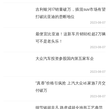
吉利银河l7销量破万，插混suv市场有望
打破比亚迪的垄断地位
2023-08-07
最便宜比亚迪！这新车月销轻松超2万辆
可不是老头乐！
2023-08-07
大众汽车投资参股国内第五家车企
2023-08-07
“真香”价格引疯抢 上汽大众id.家族7月交
付破万
2023-08-07
细节铸就非凡 路虎成就全地形工艺典范