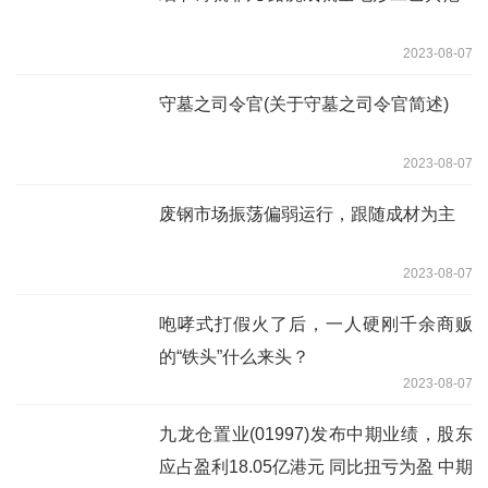
2023-08-07
守墓之司令官(关于守墓之司令官简述)
2023-08-07
废钢市场振荡偏弱运行，跟随成材为主
2023-08-07
咆哮式打假火了后，一人硬刚千余商贩
的“铁头”什么来头？
2023-08-07
九龙仓置业(01997)发布中期业绩，股东
应占盈利18.05亿港元 同比扭亏为盈 中期