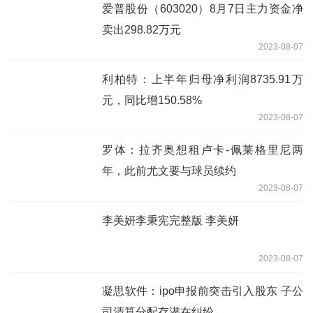
爱普股份（603020）8月7日主力资金净
卖出298.82万元
2023-08-07
利柏特：上半年归母净利润8735.91万
元，同比增150.58%
2023-08-07
罗体：拉齐奥想租卢卡-佩莱格里尼两
年，此前尤文要与球员续约
2023-08-07
李美妍李秉宪完整版 李美妍
2023-08-07
凝思软件：ipo申报前突击引入股东 子公
司清算分配存潜在纠纷