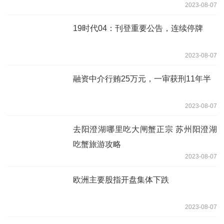
2023-08-07
创纪录水平，令美国得克萨斯州的电网供
应紧张
19时代04：刊登重要公告，连续停牌
2023-08-07
融资中介行贿25万元，一审获刑11年半
2023-08-07
去阳澄湖哪里吃大闸蟹正宗 苏州阳澄湖
吃蟹旅游攻略
2023-08-07
欧洲主要股指开盘集体下跌
2023-08-07