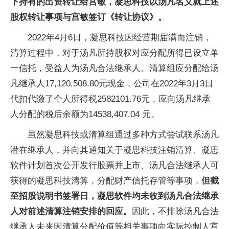
下持有的出资转让给宫敏，凝思科技以汤凡名义就上述
股权转让事项与宫敏签订《转让协议》。
2022年4月6日，凝思科技因经营期届满而注销，
清算过程中，对于汤凡所持股权对应分配所得已设立单
一信托，受益人为汤凡合法继承人。清算组应分配给汤
凡继承人17,120,508.80元现金，公司在2022年3月3日
代扣代缴了个人所得税2582101.76元，应向汤凡继承
人分配的税后余额为14538,407.04 元。
虽然凝思科技或清算组通过多种方式尝试联系汤凡
潜在继承人，并向其通知关于凝思科技注销清算、凝思
软件计划首次公开发行股票并上市、汤凡合法继承人可
获得的凝思科技清算，分配财产信托存管等事项，
但截
至招股说明书签署日，凝思软件均未收到汤凡合法继承
人对前述清算注销安排的回应。
因此，不排除汤凡合法
继承人未来因清算分配价值等相关事项向实际控制人宫