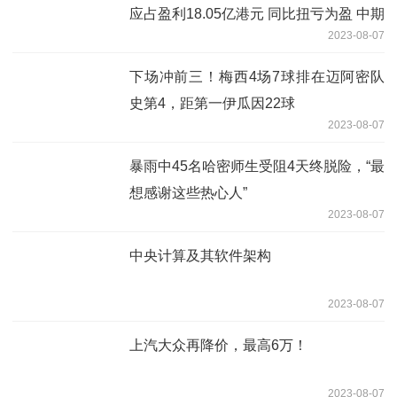
应占盈利18.05亿港元 同比扭亏为盈 中期
2023-08-07
息每股0.67港元
下场冲前三！梅西4场7球排在迈阿密队
史第4，距第一伊瓜因22球
2023-08-07
暴雨中45名哈密师生受阻4天终脱险，“最
想感谢这些热心人”
2023-08-07
中央计算及其软件架构
2023-08-07
上汽大众再降价，最高6万！
2023-08-07