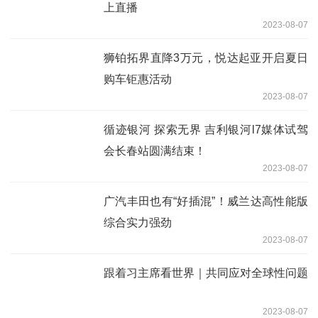
上直播
2023-08-07
狮铂拓界直降3万元，悦达起亚开启夏日
购车钜惠活动
2023-08-07
循迹银河 探索无界 吉利银河l7媒体试驾
会长春站圆满结束！
2023-08-07
广汽丰田也有“好插混”！威兰达高性能版
综合实力强劲
2023-08-07
跟着习主席看世界｜共同应对全球性问题
2023-08-07