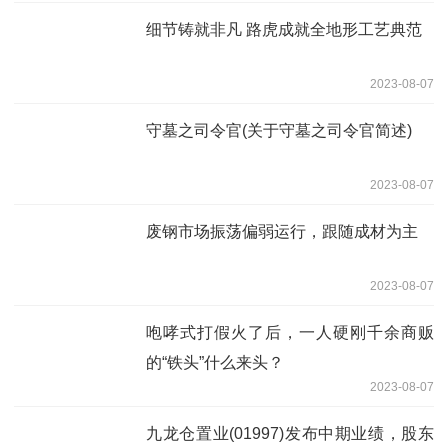
细节铸就非凡 路虎成就全地形工艺典范
2023-08-07
守墓之司令官(关于守墓之司令官简述)
2023-08-07
废钢市场振荡偏弱运行，跟随成材为主
2023-08-07
咆哮式打假火了后，一人硬刚千余商贩
的“铁头”什么来头？
2023-08-07
九龙仓置业(01997)发布中期业绩，股东