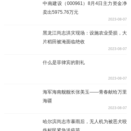
中南建设（000961）8月4日主力资金净
卖出5975.76万元
2023-08-07
黑龙江尚志洪灾现场：设施农业受损，大
片稻田被淹面临绝收
2023-08-07
什么是菲律宾的割礼
2023-08-07
海军海南舰舰长张美玉——青春献给万里
海疆
2023-08-07
哈尔滨尚志市暴雨后，无人机为被恶犬咬
伤村民紧急送疫苗