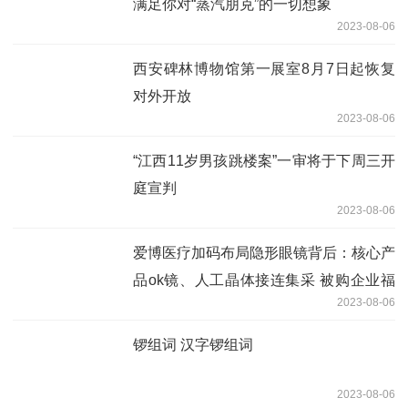
满足你对“蒸汽朋克”的一切想象
2023-08-06
西安碑林博物馆第一展室8月7日起恢复
对外开放
2023-08-06
“江西11岁男孩跳楼案”一审将于下周三开
庭宣判
2023-08-06
爱博医疗加码布局隐形眼镜背后：核心产
品ok镜、人工晶体接连集采 被购企业福
2023-08-06
建优你康负债3.46亿元
锣组词 汉字锣组词
2023-08-06