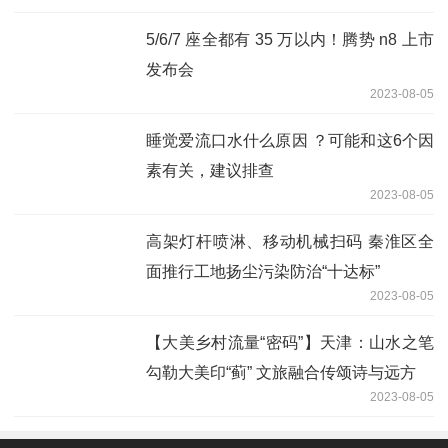
5/6/7 座全都有 35 万以内！腾势 n8 上市
发布会
2023-08-05
睡觉爱流口水什么原因 ？可能和这6个因
素有关，建议排查
2023-08-05
高架灯杆喷淋、移动机械扫码 秦淮区全
面推行工地扬尘污染防治“十达标”
2023-08-05
【大美乡村流量“密码”】天津：山水之笔
勾勒大美印“蓟” 文旅融合传颂诗与远方
2023-08-05