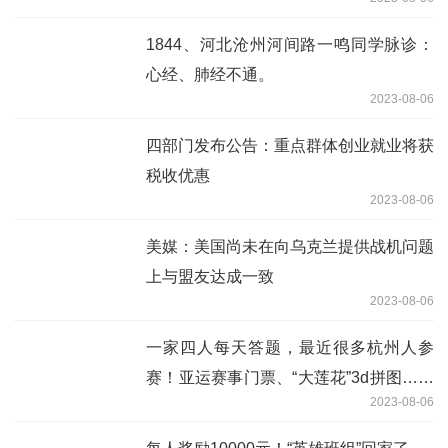
5-随拍花.景）
1844、河北沧州河间路一鸣同学脉诊：
心经、肺经不通。
2023-08-06
四部门发布公告：重点群体创业就业将获
税收优惠
2023-08-06
美媒：美国尚未在向乌克兰提供战机问题
上与盟友达成一致
2023-08-06
一家四人每天答题，最近很多杭州人参
赛！亚运赛事门票、“大莲花”3d拼图……
2023-08-06
一起来橙柿闯关吧