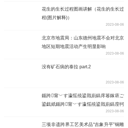
花生的生长过程图画讲解（花生的生长过
程(图片解释)）
2023-08-06
北京市地震局：山东德州地震不会对北京
地区短期地震活动产生明显影响
2023-08-06
没有矿石病的泰拉 part.2
2023-08-06
鍎跨甯﹀す瀛愮殑鍙戝崱鎬庝箞鎵庡ご
鍙戯紙鍎跨甯﹀す瀛愮殑鍙戝崱鎬庢牱
2023-08-06
鐢級
三项非遗跨界工艺美术品“吉象升平”铜雕