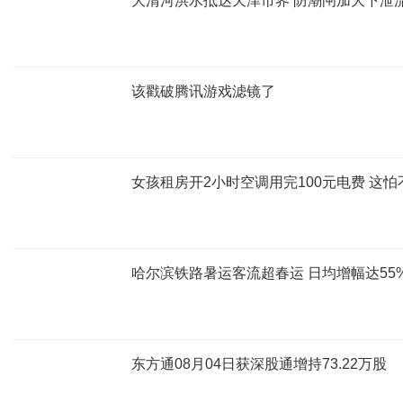
大清河洪水抵达天津市界 防潮闸加大下泄
该戳破腾讯游戏滤镜了
女孩租房开2小时空调用完100元电费 这怕
哈尔滨铁路暑运客流超春运 日均增幅达55
东方通08月04日获深股通增持73.22万股