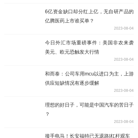
6亿资金缺口却分红上亿，无自研产品的
亿腾医药上市谁买单？
2023-08-04
今日外汇市场重磅事件：美国非农来袭
美元、欧元恐触发大行情
2023-08-04
和而泰：公司车用mcu以进口为主，上游
供应短缺情况有逐步缓解
2023-08-04
理想的好日子，可能是中国汽车的苦日子​
？
2023-08-04
接手电马！长安福特已无退路|杠杆观车