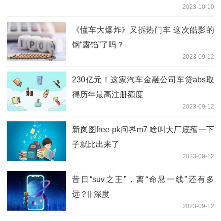
2023-10-10
《懂车大爆炸》又拆热门车 这次皓影的
钢“露馅”了吗？
2023-09-12
230亿元！这家汽车金融公司车贷abs取
得历年最高注册额度
2023-09-12
新岚图free pk问界m7 啥叫大厂底蕴一下
子就比出来了
2023-09-12
昔日“suv之王”，离“命悬一线”还有多
远？|| 深度
2023-09-12