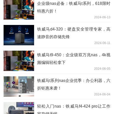
企业级nas必备：铁威马t系列，618限时
特惠六折！
2024-06-13
铁威马d4-320：硬盘安全管理专家，高
速静音的存储先锋
2024-06-11
铁威马t9-450：企业级双万兆nas，4k视
频编辑轻松拿下
2024-06-05
铁威马t系列nas企业优季：办公利器，六
折钜惠来袭！
2024-06-04
轻松入门nas：铁威马f4-424 pro让工作
室存储无忧