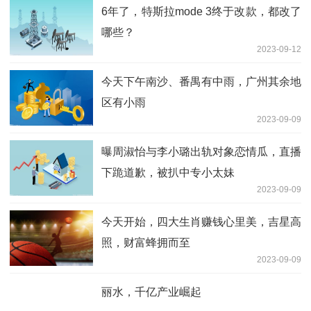
6年了，特斯拉mode 3终于改款，都改了
哪些？
2023-09-12
今天下午南沙、番禺有中雨，广州其余地
区有小雨
2023-09-09
曝周淑怡与李小璐出轨对象恋情瓜，直播
下跪道歉，被扒中专小太妹
2023-09-09
今天开始，四大生肖赚钱心里美，吉星高
照，财富蜂拥而至
2023-09-09
丽水，千亿产业崛起