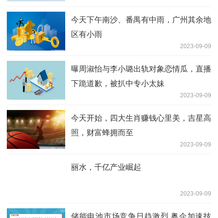
今天下午南沙、番禺有中雨，广州其余地
区有小雨
2023-09-09
曝周淑怡与李小璐出轨对象恋情瓜，直播
下跪道歉，被扒中专小太妹
2023-09-09
今天开始，四大生肖赚钱心里美，吉星高
照，财富蜂拥而至
2023-09-09
丽水，千亿产业崛起
2023-09-09
储能电池市场竞争日趋激烈 粤企加速技